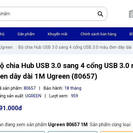
chủ
Sản phẩm
Khuyến mãi
Chính sách bán hàng
B
 Ugreen
Bộ chia Hub USB 3.0 sang 4 cổng USB 3.0 màu đen dây dài
ộ chia Hub USB 3.0 sang 4 cổng USB 3.0
en dây dài 1M Ugreen (80657)
ã sản phẩm:
80657
|
Bảo hành:
18 tháng
ng sản xuất:
UGREEN
|
Lượt xem:
959
91.000đ
ạn đang xem sản phẩm
Ugreen 80657 1M
. Sản phẩm cùng loại: