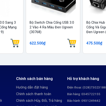
3.0 Sang 3
Bộ Switch Chia Cổng USB 3.0
Bộ Chia Hub
 Cổng Mạng
2 Vào 4 Ra Màu Đen Ugreen
Cổng Và Gig
19)
(30768)
Đen Ugreen 
622.500₫
475.500₫
Chính sách bán hàng
Hỗ trợ khách hàng
Hướng dẫn đặt hàng
Điện thoai: (028)73023188
Chính sách thanh toán
Bán hàng: 0345722155
ới
Chính sách Hủy, Đổi, Trả hàng
Bảo hành: 0931249442