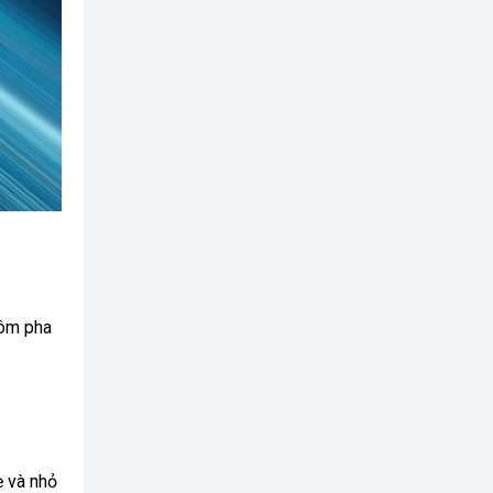
hôm pha
ẹ và nhỏ