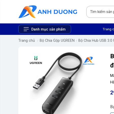
Trang 
Danh mục sản phẩm
Trang chủ
Bộ Chia Gộp UGREEN
Bộ Chia Hub USB 3.0
B
đ
M
Hã
2
B