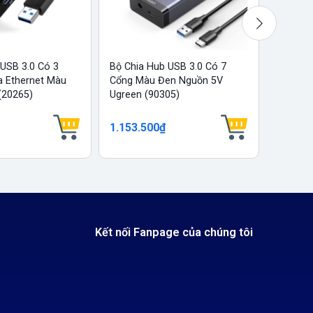
 USB 3.0 Có 3
Bộ Chia Hub USB 3.0 Có 7
Bộ Chia
a Ethernet Màu
Cổng Màu Đen Nguồn 5V
Kèm Ng
(20265)
Ugreen (90305)
Hợp BC1
1.153.500₫
1.525.
Kết nối Fanpage của chúng tôi