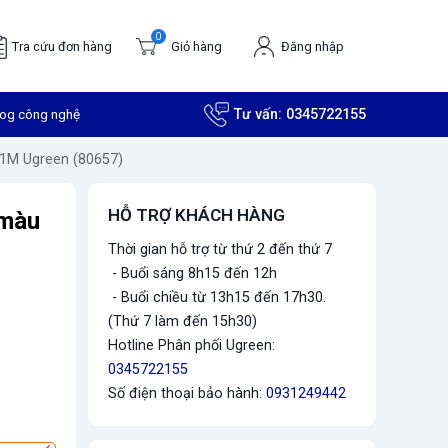
0
Tra cứu đơn hàng
Giỏ hàng
Đăng nhập
log công nghệ
Tư vấn:
0345722155
 1M Ugreen (80657)
HỖ TRỢ KHÁCH HÀNG
 màu
Thời gian hỗ trợ từ thứ 2 đến thứ 7
- Buổi sáng 8h15 đến 12h
- Buổi chiều từ 13h15 đến 17h30.
(Thứ 7 làm đến 15h30)
Hotline Phân phối Ugreen:
0345722155
Số điện thoại bảo hành:
0931249442