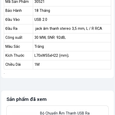
Mã Sản Phẩm
30521
Bảo Hành
18 Tháng
Đầu Vào
USB 2.0
Đầu Ra
jack âm thanh stereo 3,5 mm, L / R RCA
Công suất
30 MW, SNR: 92dB;
Màu Sắc
Trắng
Kích Thước
L70xW55xH22 (mm);
Chiều Dài
1M
.
Sản phẩm đã xem
Bộ Chuyển Âm Thanh USB Ra