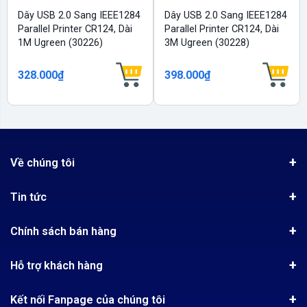
Dây USB 2.0 Sang IEEE1284
Dây USB 2.0 Sang IEEE1284
Parallel Printer CR124, Dài
Parallel Printer CR124, Dài
1M Ugreen (30226)
3M Ugreen (30228)
328.000₫
398.000₫
Về chúng tôi
Giới thiệu
Tin tức
Chứng nhận phân phối Ugreen
Tin khuyến mãi
Quy chế hoạt động
Chính sách bán hàng
Kinh nghiệm mua hàng
Chính sách bảo mật
Hướng dẫn đặt hàng
Công nghệ - Sản phẩm mới
Hỗ trợ khách hàng
Tra cứu đơn hàng
Chính sách thanh toán
Tin tuyển dụng
Liên hệ
Điện thoai: (028)73023188
Chính sách Hủy, Đổi, Trả hàng
Kết nối Fanpage của chúng tôi
Review sản phẩm