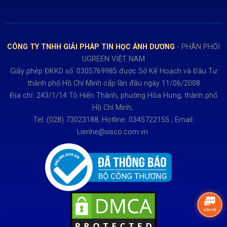
Bán hàng: 0345722155
Chính sách Giao nhận, Kiểm hàng
Bảo hành: 0931249442
Hướng dẫn đăng ký tài khoản
Hợp tác: LienHe@sisco.com.vn
Chính sách bán hàng Dự án
CÔNG TY TNHH GIẢI PHÁP TIN HỌC ÁNH DƯƠNG
- PHÂN PHỐI
Thời gian làm việc từ Thứ 2- Thứ 7
UGREEN VIỆT NAM
Buổi sáng 8h15 đến 12h.
Giấy phép ĐKKD số: 0305769985 được Sở Kế Hoạch và Đầu Tư
Buổi chiều từ 13h15 đến 17h30
thành phố Hồ Chí Minh cấp lần đầu ngày 11/06/2008
Thứ 7 làm đến 15h30 chiều.
Địa chỉ: 243/1/14 Tô Hiến Thành, phường Hòa Hưng, thành phố
Hồ Chí Minh;
Tel: (028) 73023188; Hotline: 0345722155 ; Email:
Lienhe@sisco.com.vn