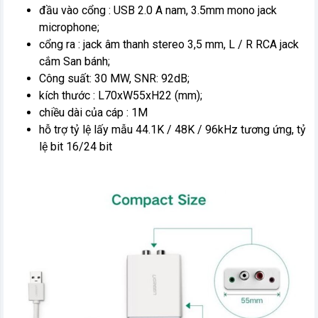
đầu vào cổng : USB 2.0 A nam, 3.5mm mono jack
microphone;
cổng ra : jack âm thanh stereo 3,5 mm, L / R RCA jack
cắm San bánh;
Công suất: 30 MW, SNR: 92dB;
kích thước : L70xW55xH22 (mm);
chiều dài của cáp : 1M
hỗ trợ tỷ lệ lấy mẫu 44.1K / 48K / 96kHz tương ứng, tỷ
lệ bit 16/24 bit