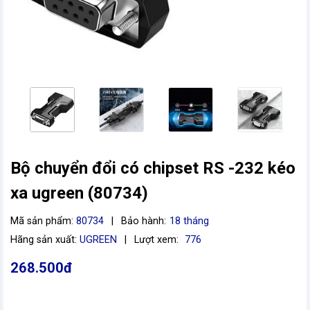
Bộ chuyển đổi có chipset RS -232 kéo
xa ugreen (80734)
vn
Mã sản phẩm:
80734
|
Bảo hành:
18 tháng
Hãng sản xuất:
UGREEN
|
Lượt xem:
776
268.500đ