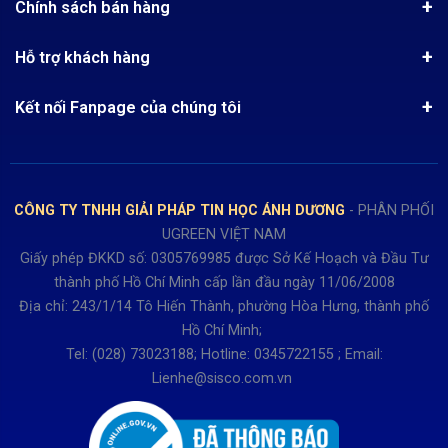
Quy chế hoạt động
Chính sách bán hàng
Kinh nghiệm mua hàng
Chính sách bảo mật
Hướng dẫn đặt hàng
Công nghệ - Sản phẩm mới
Hỗ trợ khách hàng
Tra cứu đơn hàng
Chính sách thanh toán
Tin tuyển dụng
Liên hệ
Điện thoai: (028)73023188
Chính sách Hủy, Đổi, Trả hàng
Kết nối Fanpage của chúng tôi
Review sản phẩm
Bán hàng: 0345722155
Chính sách Giao nhận, Kiểm hàng
Bảo hành: 0931249442
Hướng dẫn đăng ký tài khoản
Hợp tác: LienHe@sisco.com.vn
Chính sách bán hàng Dự án
CÔNG TY TNHH GIẢI PHÁP TIN HỌC ÁNH DƯƠNG
- PHÂN PHỐI
Thời gian làm việc từ Thứ 2- Thứ 7
UGREEN VIỆT NAM
Buổi sáng 8h15 đến 12h.
Giấy phép ĐKKD số: 0305769985 được Sở Kế Hoạch và Đầu Tư
Buổi chiều từ 13h15 đến 17h30
thành phố Hồ Chí Minh cấp lần đầu ngày 11/06/2008
Thứ 7 làm đến 15h30 chiều.
Địa chỉ: 243/1/14 Tô Hiến Thành, phường Hòa Hưng, thành phố
Hồ Chí Minh;
Tel: (028) 73023188; Hotline: 0345722155 ; Email:
Lienhe@sisco.com.vn