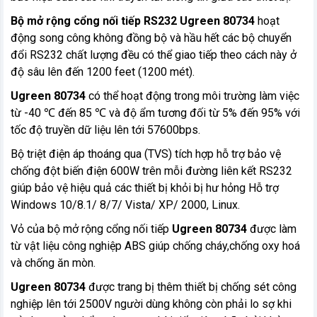
Bộ mở rộng cổng nối tiếp RS232 Ugreen 80734
hoạt
động song công không đồng bộ và hầu hết các bộ chuyển
đổi RS232 chất lượng đều có thể giao tiếp theo cách này ở
độ sâu lên đến 1200 feet (1200 mét).
Ugreen 80734
có thể hoạt động trong môi trường làm việc
từ -40 ℃ đến 85 ℃ và độ ẩm tương đối từ 5% đến 95% với
tốc độ truyền dữ liệu lên tới 57600bps.
Bộ triệt điện áp thoáng qua (TVS) tích hợp hỗ trợ bảo vệ
chống đột biến điện 600W trên mỗi đường liên kết RS232
giúp bảo vệ hiệu quả các thiết bị khỏi bị hư hỏng Hỗ trợ
Windows 10/8.1/ 8/7/ Vista/ XP/ 2000, Linux.
Vỏ của bộ mở rộng cổng nối tiếp
Ugreen 80734
được làm
từ vật liệu công nghiệp ABS giúp chống cháy,chống oxy hoá
và chống ăn mòn.
Ugreen 80734
được trang bị thêm thiết bị chống sét công
nghiệp lên tới 2500V người dùng không còn phải lo sợ khi