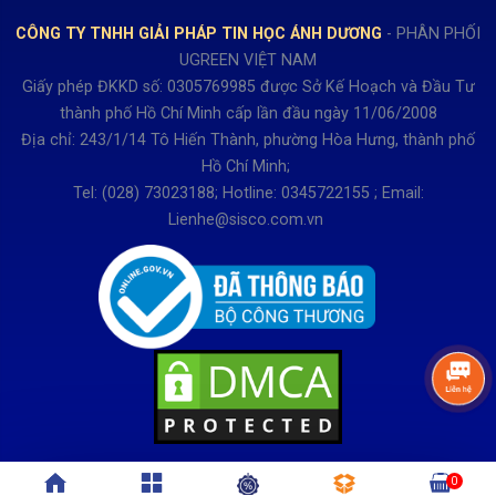
Hợp tác: LienHe@sisco.com.vn
Chính sách bán hàng Dự án
CÔNG TY TNHH GIẢI PHÁP TIN HỌC ÁNH DƯƠNG
- PHÂN PHỐI
Thời gian làm việc từ Thứ 2- Thứ 7
UGREEN VIỆT NAM
Buổi sáng 8h15 đến 12h.
Giấy phép ĐKKD số: 0305769985 được Sở Kế Hoạch và Đầu Tư
Buổi chiều từ 13h15 đến 17h30
thành phố Hồ Chí Minh cấp lần đầu ngày 11/06/2008
Thứ 7 làm đến 15h30 chiều.
Địa chỉ: 243/1/14 Tô Hiến Thành, phường Hòa Hưng, thành phố
Hồ Chí Minh;
Tel: (028) 73023188; Hotline: 0345722155 ; Email:
Lienhe@sisco.com.vn
0