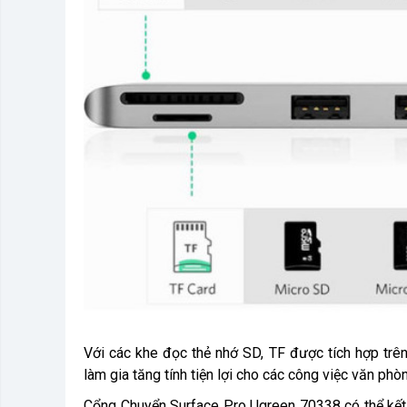
Với các khe đọc thẻ nhớ SD, TF được tích hợp trên
làm gia tăng tính tiện lợi cho các công việc văn phò
Cổng Chuyển Surface Pro Ugreen 70338 có thể kết nố