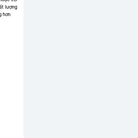
ất lượng
g hơn.