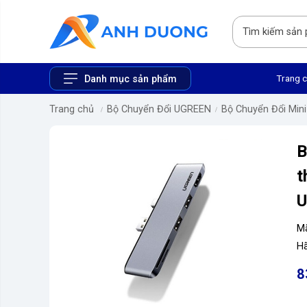
Trang 
Danh mục sản phẩm
Trang chủ
Bộ Chuyển Đổi UGREEN
Bộ Chuyển Đổi Mini
B
t
U
M
Hã
8