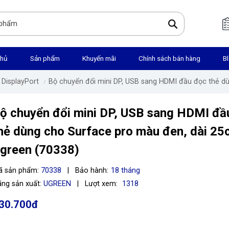
chủ
Sản phẩm
Khuyến mãi
Chính sách bán hàng
B
 DisplayPort
Bộ chuyển đổi mini DP, USB sang HDMI đầu đọc thẻ 
ộ chuyển đổi mini DP, USB sang HDMI đầ
hẻ dùng cho Surface pro màu đen, dài 2
green (70338)
ã sản phẩm:
70338
|
Bảo hành:
18 tháng
ng sản xuất:
UGREEN
|
Lượt xem:
1318
30.700đ