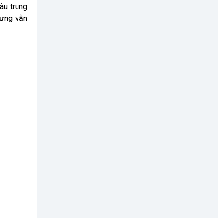
àu trung
hưng vẫn