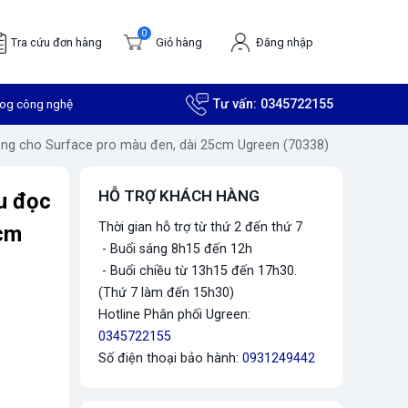
0
Tra cứu đơn hàng
Giỏ hàng
Đăng nhập
log công nghệ
Tư vấn:
0345722155
dùng cho Surface pro màu đen, dài 25cm Ugreen (70338)
HỖ TRỢ KHÁCH HÀNG
u đọc
Thời gian hỗ trợ từ thứ 2 đến thứ 7
5cm
- Buổi sáng 8h15 đến 12h
- Buổi chiều từ 13h15 đến 17h30.
(Thứ 7 làm đến 15h30)
Hotline Phân phối Ugreen:
0345722155
Số điện thoại bảo hành:
0931249442