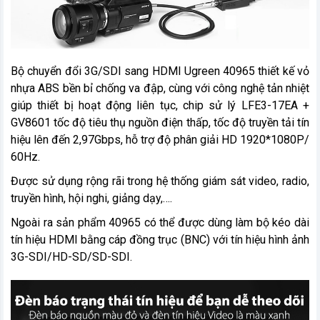
Bộ chuyển đổi 3G/SDI sang HDMI Ugreen 40965 thiết kế vỏ
nhựa ABS bền bỉ chống va đập, cùng với công nghệ tản nhiệt
giúp thiết bị hoạt động liên tục, chip sử lý LFE3-17EA +
GV8601 tốc độ tiêu thụ nguồn điện thấp, tốc độ truyền tải tín
hiệu lên đến 2,97Gbps, hỗ trợ độ phân giải HD 1920*1080P/
60Hz.
Được sử dụng rộng rãi trong hệ thống giám sát video, radio,
truyền hình, hội nghi, giảng dạy,….
Ngoài ra sản phẩm 40965 có thể được dùng làm bộ kéo dài
tín hiệu HDMI bằng cáp đồng trục (BNC) với tín hiệu hình ảnh
3G-SDI/HD-SD/SD-SDI.