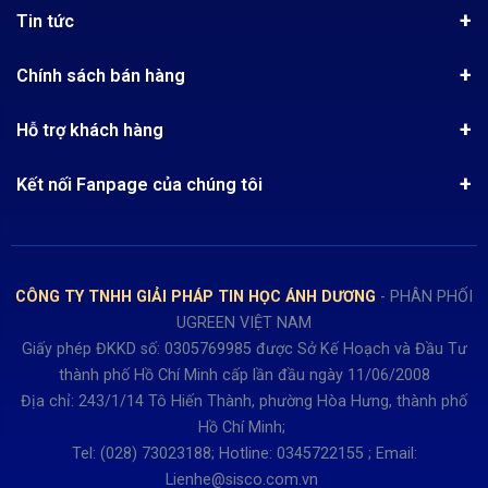
Giới thiệu
Tin tức
Chứng nhận phân phối Ugreen
Tin khuyến mãi
Quy chế hoạt động
Chính sách bán hàng
Kinh nghiệm mua hàng
Chính sách bảo mật
Hướng dẫn đặt hàng
Công nghệ - Sản phẩm mới
Hỗ trợ khách hàng
Tra cứu đơn hàng
Chính sách thanh toán
Tin tuyển dụng
Liên hệ
Điện thoai: (028)73023188
Chính sách Hủy, Đổi, Trả hàng
Kết nối Fanpage của chúng tôi
Review sản phẩm
Bán hàng: 0345722155
Chính sách Giao nhận, Kiểm hàng
Bảo hành: 0931249442
Hướng dẫn đăng ký tài khoản
Hợp tác: LienHe@sisco.com.vn
Chính sách bán hàng Dự án
CÔNG TY TNHH GIẢI PHÁP TIN HỌC ÁNH DƯƠNG
- PHÂN PHỐI
Thời gian làm việc từ Thứ 2- Thứ 7
UGREEN VIỆT NAM
Buổi sáng 8h15 đến 12h.
Giấy phép ĐKKD số: 0305769985 được Sở Kế Hoạch và Đầu Tư
Buổi chiều từ 13h15 đến 17h30
thành phố Hồ Chí Minh cấp lần đầu ngày 11/06/2008
Thứ 7 làm đến 15h30 chiều.
Địa chỉ: 243/1/14 Tô Hiến Thành, phường Hòa Hưng, thành phố
Hồ Chí Minh;
Tel: (028) 73023188; Hotline: 0345722155 ; Email:
Lienhe@sisco.com.vn