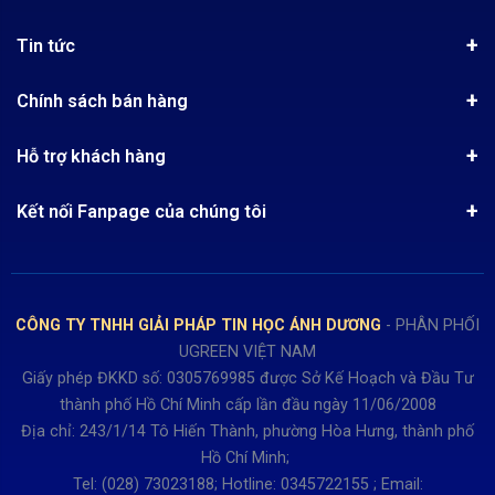
Giới thiệu
Tin tức
Chứng nhận phân phối Ugreen
Tin khuyến mãi
Quy chế hoạt động
Chính sách bán hàng
Kinh nghiệm mua hàng
Chính sách bảo mật
Hướng dẫn đặt hàng
Công nghệ - Sản phẩm mới
Hỗ trợ khách hàng
Tra cứu đơn hàng
Chính sách thanh toán
Tin tuyển dụng
Liên hệ
Điện thoai: (028)73023188
Chính sách Hủy, Đổi, Trả hàng
Kết nối Fanpage của chúng tôi
Review sản phẩm
Bán hàng: 0345722155
Chính sách Giao nhận, Kiểm hàng
Bảo hành: 0931249442
Hướng dẫn đăng ký tài khoản
Hợp tác: LienHe@sisco.com.vn
Chính sách bán hàng Dự án
CÔNG TY TNHH GIẢI PHÁP TIN HỌC ÁNH DƯƠNG
- PHÂN PHỐI
Thời gian làm việc từ Thứ 2- Thứ 7
UGREEN VIỆT NAM
Buổi sáng 8h15 đến 12h.
Giấy phép ĐKKD số: 0305769985 được Sở Kế Hoạch và Đầu Tư
Buổi chiều từ 13h15 đến 17h30
thành phố Hồ Chí Minh cấp lần đầu ngày 11/06/2008
Thứ 7 làm đến 15h30 chiều.
Địa chỉ: 243/1/14 Tô Hiến Thành, phường Hòa Hưng, thành phố
Hồ Chí Minh;
Tel: (028) 73023188; Hotline: 0345722155 ; Email: