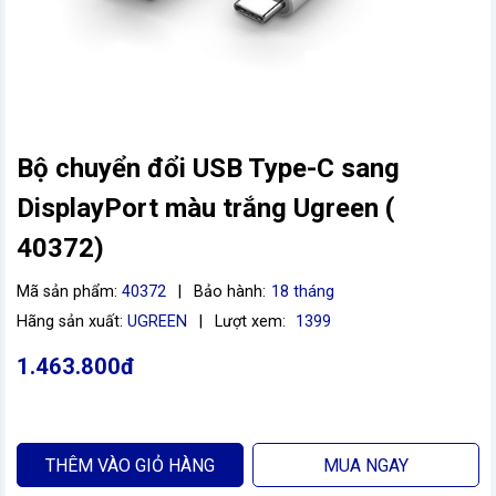
Bộ chuyển đổi USB Type-C sang
DisplayPort màu trắng Ugreen (
40372)
Mã sản phẩm:
40372
|
Bảo hành:
18 tháng
vn
Hãng sản xuất:
UGREEN
|
Lượt xem:
1399
1.463.800đ
THÊM VÀO GIỎ HÀNG
MUA NGAY