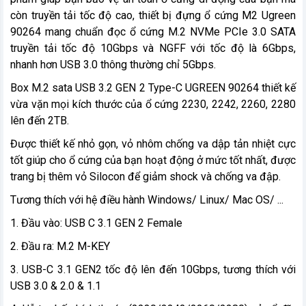
còn truyền tải tốc độ cao, thiết bị đựng ổ cứng M2 Ugreen
90264 mang chuẩn đọc ổ cứng M.2 NVMe PCIe 3.0 SATA
truyền tải tốc độ 10Gbps và NGFF với tốc độ là 6Gbps,
nhanh hơn USB 3.0 thông thường chỉ 5Gbps.
Box M.2 sata USB 3.2 GEN 2 Type-C UGREEN 90264 thiết kế
vừa vặn mọi kích thước của ổ cứng 2230, 2242, 2260, 2280
lên đến 2TB.
Được thiết kế nhỏ gọn, vỏ nhôm chống va dập tản nhiệt cực
tốt giúp cho ổ cứng của bạn hoạt động ở mức tốt nhất, được
trang bị thêm vỏ Silocon để giảm shock và chống va đập.
Tương thích với hệ điều hành Windows/ Linux/ Mac OS/ ...
1. Đầu vào: USB C 3.1 GEN 2 Female
2. Đầu ra: M.2 M-KEY
3. USB-C 3.1 GEN2 tốc độ lên đến 10Gbps, tương thích với
USB 3.0 & 2.0 & 1.1