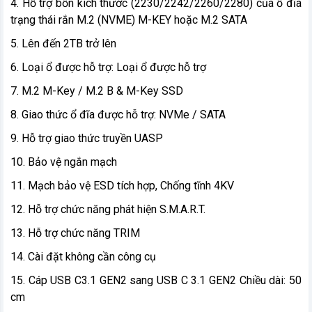
4. Hỗ trợ bốn kích thước (2230/2242/2260/2280) của ổ đĩa
trạng thái rắn M.2 (NVME) M-KEY hoặc M.2 SATA
5. Lên đến 2TB trở lên
6. Loại ổ được hỗ trợ: Loại ổ được hỗ trợ
7. M.2 M-Key / M.2 B & M-Key SSD
8. Giao thức ổ đĩa được hỗ trợ: NVMe / SATA
9. Hỗ trợ giao thức truyền UASP
10. Bảo vệ ngắn mạch
11. Mạch bảo vệ ESD tích hợp, Chống tĩnh 4KV
12. Hỗ trợ chức năng phát hiện S.M.A.R.T.
13. Hỗ trợ chức năng TRIM
14. Cài đặt không cần công cụ
15. Cáp USB C3.1 GEN2 sang USB C 3.1 GEN2 Chiều dài: 50
cm