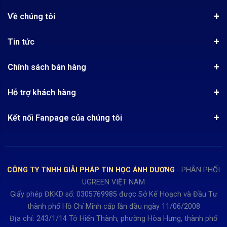
Về chúng tôi
Giới thiệu
Tin tức
Chứng nhận phân phối Ugreen
Tin khuyến mãi
Quy chế hoạt động
Chính sách bán hàng
Kinh nghiệm mua hàng
Chính sách bảo mật
Hướng dẫn đặt hàng
Công nghệ - Sản phẩm mới
Hỗ trợ khách hàng
Tra cứu đơn hàng
Chính sách thanh toán
Tin tuyển dụng
Liên hệ
Điện thoai: (028)73023188
Chính sách Hủy, Đổi, Trả hàng
Kết nối Fanpage của chúng tôi
Review sản phẩm
Bán hàng: 0345722155
Chính sách Giao nhận, Kiểm hàng
Bảo hành: 0931249442
Hướng dẫn đăng ký tài khoản
Hợp tác: LienHe@sisco.com.vn
Chính sách bán hàng Dự án
CÔNG TY TNHH GIẢI PHÁP TIN HỌC ÁNH DƯƠNG
- PHÂN PHỐI
Thời gian làm việc từ Thứ 2- Thứ 7
UGREEN VIỆT NAM
Buổi sáng 8h15 đến 12h.
Giấy phép ĐKKD số: 0305769985 được Sở Kế Hoạch và Đầu Tư
Buổi chiều từ 13h15 đến 17h30
thành phố Hồ Chí Minh cấp lần đầu ngày 11/06/2008
Thứ 7 làm đến 15h30 chiều.
Địa chỉ: 243/1/14 Tô Hiến Thành, phường Hòa Hưng, thành phố