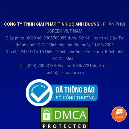
Chính sách Giao nhận, Kiểm hàng
Bảo hành: 0931249442
Hướng dẫn đăng ký tài khoản
Hợp tác: LienHe@sisco.com.vn
Chính sách bán hàng Dự án
CÔNG TY TNHH GIẢI PHÁP TIN HỌC ÁNH DƯƠNG
- PHÂN PHỐI
Thời gian làm việc từ Thứ 2- Thứ 7
UGREEN VIỆT NAM
Buổi sáng 8h15 đến 12h.
Giấy phép ĐKKD số: 0305769985 được Sở Kế Hoạch và Đầu Tư
Buổi chiều từ 13h15 đến 17h30
thành phố Hồ Chí Minh cấp lần đầu ngày 11/06/2008
Thứ 7 làm đến 15h30 chiều.
Địa chỉ: 243/1/14 Tô Hiến Thành, phường Hòa Hưng, thành phố
Hồ Chí Minh;
Tel: (028) 73023188; Hotline: 0345722155 ; Email:
Lienhe@sisco.com.vn