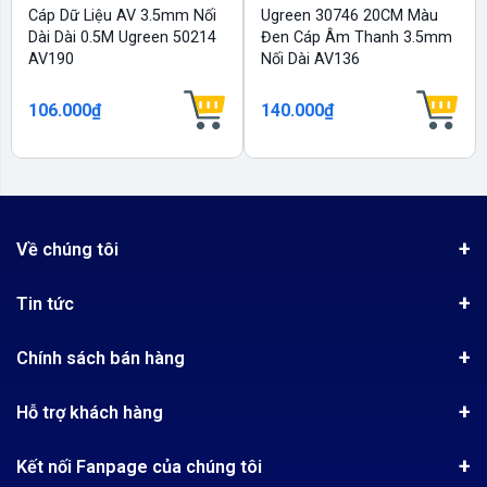
Cáp Dữ Liệu AV 3.5mm Nối
Ugreen 30746 20CM Màu
Dài Dài 0.5M Ugreen 50214
Đen Cáp Âm Thanh 3.5mm
AV190
Nối Dài AV136
106.000₫
140.000₫
Về chúng tôi
Giới thiệu
Tin tức
Chứng nhận phân phối Ugreen
Tin khuyến mãi
Quy chế hoạt động
Chính sách bán hàng
Kinh nghiệm mua hàng
Chính sách bảo mật
Hướng dẫn đặt hàng
Công nghệ - Sản phẩm mới
Hỗ trợ khách hàng
Tra cứu đơn hàng
Chính sách thanh toán
Tin tuyển dụng
Liên hệ
Điện thoai: (028)73023188
Chính sách Hủy, Đổi, Trả hàng
Kết nối Fanpage của chúng tôi
Review sản phẩm
Bán hàng: 0345722155