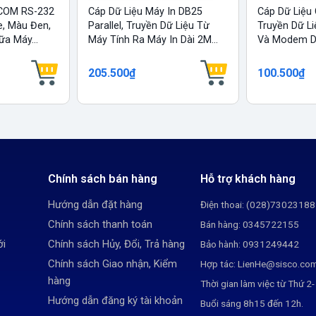
 COM RS-232
Cáp Dữ Liệu Máy In DB25
Cáp Dữ Liệu
e, Màu Đen,
Parallel, Truyền Dữ Liệu Từ
Truyền Dữ Li
ữa Máy...
Máy Tính Ra Máy In Dài 2M...
Và Modem Dà
205.500₫
100.500₫
Chính sách bán hàng
Hỗ trợ khách hàng
Hướng dẫn đặt hàng
Điện thoai: (028)73023188
Chính sách thanh toán
Bán hàng: 0345722155
ới
Chính sách Hủy, Đổi, Trả hàng
Bảo hành: 0931249442
Chính sách Giao nhận, Kiểm
Hợp tác: LienHe@sisco.co
hàng
Thời gian làm việc từ Thứ 2-
Hướng dẫn đăng ký tài khoản
Buổi sáng 8h15 đến 12h.