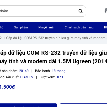
chủ
Sản phẩm
Khuyến mãi
Chính sách bán hàng
B
2
Cáp dữ liệu COM RS-232 truyền dữ liệu giữa máy tính và modem
áp dữ liệu COM RS-232 truyền dữ liệu gi
áy tính và modem dài 1.5M Ugreen (201
ã sản phẩm:
20149
|
Bảo hành:
18 tháng
ng sản xuất:
UGREEN
|
Lượt xem:
873
1.500đ