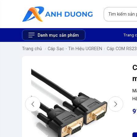
Trang 
Danh mục sản phẩm
Trang chủ
Cáp Sạc - Tín Hiệu UGREEN
Cáp COM RS23
C
m
M
Hã
9