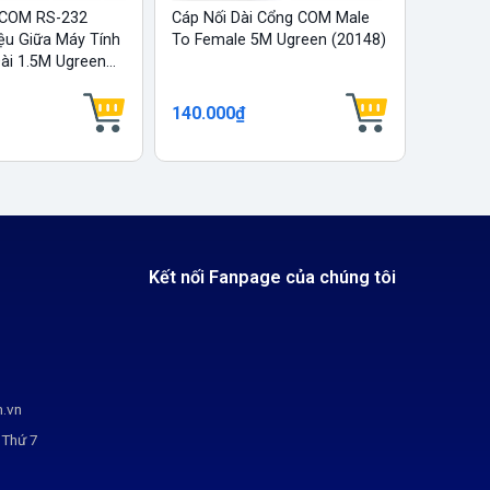
 COM RS-232
Cáp Nối Dài Cổng COM Male
Dây Cá
ệu Giữa Máy Tính
To Female 5M Ugreen (20148)
Female 
i 1.5M Ugreen...
(20147)
140.000₫
111.00
Kết nối Fanpage của chúng tôi
m.vn
 Thứ 7