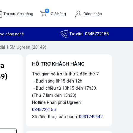
0
Tra cứu đơn hàng
Giỏ hàng
Đăng nhập
log công nghệ
Tư vấn:
0345722155
 dài 1.5M Ugreen (20149)
HỖ TRỢ KHÁCH HÀNG
ữa
Thời gian hỗ trợ từ thứ 2 đến thứ 7
49)
- Buổi sáng 8h15 đến 12h
- Buổi chiều từ 13h15 đến 17h30.
(Thứ 7 làm đến 15h30)
Hotline Phân phối Ugreen:
0345722155
Số điện thoại bảo hành:
0931249442