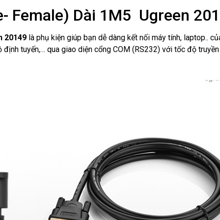
- Female) Dài 1M5 Ugreen 20
n 20149
là phụ kiện giúp bạn dễ dàng kết nối máy tính, laptop.. c
bộ định tuyến,… qua giao diện cổng COM (RS232) với tốc độ truyền t