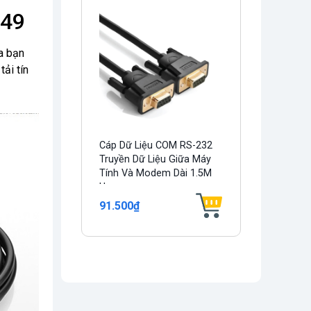
149
ủa bạn
ải tín
Cáp Dữ Liệu COM RS-232
Truyền Dữ Liệu Giữa Máy
Tính Và Modem Dài 1.5M
Ugreen...
91.500₫