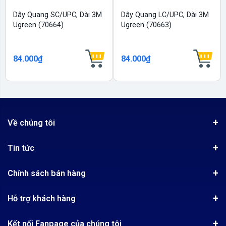
Dây Quang SC/UPC, Dài 3M
Dây Quang LC/UPC, Dài 3M
Ugreen (70664)
Ugreen (70663)
84.000₫
84.000₫
Về chúng tôi
Giới thiệu
Tin tức
Chứng nhận phân phối Ugreen
Tin khuyến mãi
Quy chế hoạt động
Chính sách bán hàng
Kinh nghiệm mua hàng
Chính sách bảo mật
Hướng dẫn đặt hàng
Công nghệ - Sản phẩm mới
Hỗ trợ khách hàng
Tra cứu đơn hàng
Chính sách thanh toán
Tin tuyển dụng
Liên hệ
Điện thoai: (028)73023188
Chính sách Hủy, Đổi, Trả hàng
Kết nối Fanpage của chúng tôi