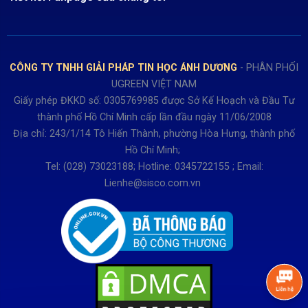
Review sản phẩm
Bán hàng: 0345722155
Chính sách Giao nhận, Kiểm hàng
Bảo hành: 0931249442
Hướng dẫn đăng ký tài khoản
Hợp tác: LienHe@sisco.com.vn
Chính sách bán hàng Dự án
CÔNG TY TNHH GIẢI PHÁP TIN HỌC ÁNH DƯƠNG
- PHÂN PHỐI
Thời gian làm việc từ Thứ 2- Thứ 7
UGREEN VIỆT NAM
Buổi sáng 8h15 đến 12h.
Giấy phép ĐKKD số: 0305769985 được Sở Kế Hoạch và Đầu Tư
Buổi chiều từ 13h15 đến 17h30
thành phố Hồ Chí Minh cấp lần đầu ngày 11/06/2008
Thứ 7 làm đến 15h30 chiều.
Địa chỉ: 243/1/14 Tô Hiến Thành, phường Hòa Hưng, thành phố
Hồ Chí Minh;
Tel: (028) 73023188; Hotline: 0345722155 ; Email:
Lienhe@sisco.com.vn