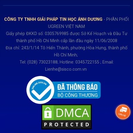
Bảo hành: 0931249442
Hướng dẫn đăng ký tài khoản
Hợp tác: LienHe@sisco.com.vn
Chính sách bán hàng Dự án
CÔNG TY TNHH GIẢI PHÁP TIN HỌC ÁNH DƯƠNG
- PHÂN PHỐI
Thời gian làm việc từ Thứ 2- Thứ 7
UGREEN VIỆT NAM
Buổi sáng 8h15 đến 12h.
Giấy phép ĐKKD số: 0305769985 được Sở Kế Hoạch và Đầu Tư
Buổi chiều từ 13h15 đến 17h30
thành phố Hồ Chí Minh cấp lần đầu ngày 11/06/2008
Thứ 7 làm đến 15h30 chiều.
Địa chỉ: 243/1/14 Tô Hiến Thành, phường Hòa Hưng, thành phố
Hồ Chí Minh;
Tel: (028) 73023188; Hotline: 0345722155 ; Email:
Lienhe@sisco.com.vn