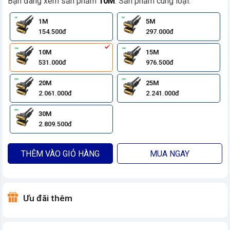
Bạn đang xem sản phẩm
10M
. Sản phẩm cùng loại:
1M
5M
154.500đ
297.000đ
10M
15M
531.000đ
976.500đ
20M
25M
2.061.000đ
2.241.000đ
30M
2.809.500đ
THÊM VÀO GIỎ HÀNG
MUA NGAY
Ưu đãi thêm