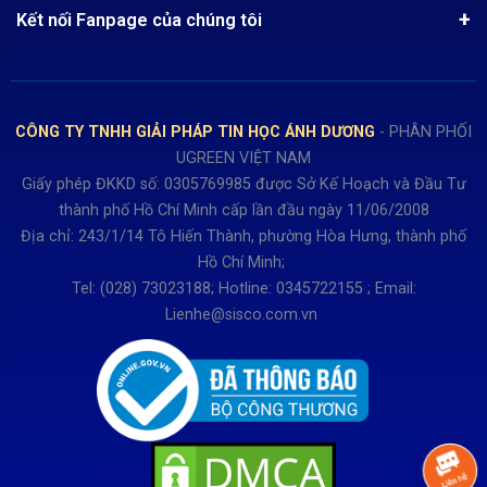
Liên hệ
Điện thoai: (028)73023188
Chính sách Hủy, Đổi, Trả hàng
Kết nối Fanpage của chúng tôi
Review sản phẩm
Bán hàng: 0345722155
Chính sách Giao nhận, Kiểm hàng
Bảo hành: 0931249442
Hướng dẫn đăng ký tài khoản
Hợp tác: LienHe@sisco.com.vn
Chính sách bán hàng Dự án
CÔNG TY TNHH GIẢI PHÁP TIN HỌC ÁNH DƯƠNG
- PHÂN PHỐI
Thời gian làm việc từ Thứ 2- Thứ 7
UGREEN VIỆT NAM
Buổi sáng 8h15 đến 12h.
Giấy phép ĐKKD số: 0305769985 được Sở Kế Hoạch và Đầu Tư
Buổi chiều từ 13h15 đến 17h30
thành phố Hồ Chí Minh cấp lần đầu ngày 11/06/2008
Thứ 7 làm đến 15h30 chiều.
Địa chỉ: 243/1/14 Tô Hiến Thành, phường Hòa Hưng, thành phố
Hồ Chí Minh;
Tel: (028) 73023188; Hotline: 0345722155 ; Email:
Lienhe@sisco.com.vn