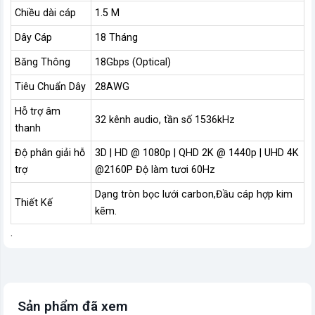
Chiều dài cáp
1.5 M
Dây Cáp
18 Tháng
Băng Thông
18Gbps (Optical)
Tiêu Chuẩn Dây
28AWG
Hỗ trợ âm
32 kênh audio, tần số 1536kHz
thanh
Độ phân giải hỗ
3D | HD @ 1080p | QHD 2K @ 1440p | UHD 4K
trợ
@2160P Độ làm tươi 60Hz
Dạng tròn bọc lưới carbon,Đầu cáp hợp kim
Thiết Kế
kẽm.
.
Sản phẩm đã xem