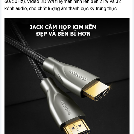
60/50Hz), Video 3D với tỉ lệ màn hình lên đến 21:9 và 32
kênh audio, cho chất lượng âm thanh cực kỳ trung thực..