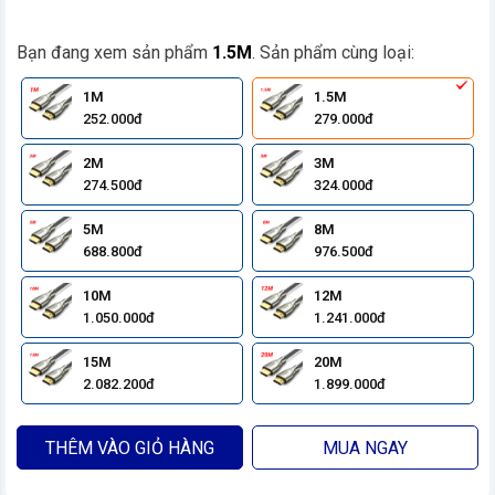
Bạn đang xem sản phẩm
1.5M
. Sản phẩm cùng loại:
1M
1.5M
252.000đ
279.000đ
2M
3M
274.500đ
324.000đ
5M
8M
688.800đ
976.500đ
10M
12M
1.050.000đ
1.241.000đ
15M
20M
2.082.200đ
1.899.000đ
THÊM VÀO GIỎ HÀNG
MUA NGAY