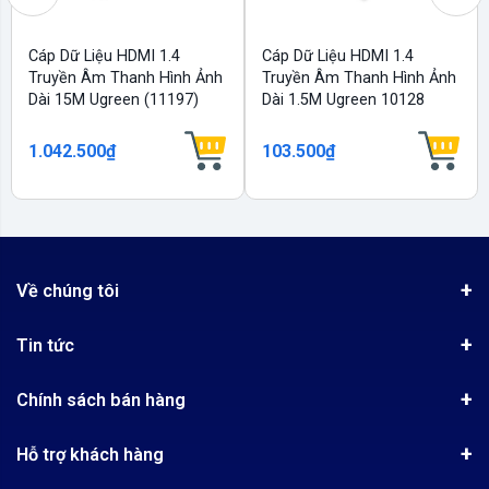
Cáp Dữ Liệu HDMI 1.4
Cáp Dữ Liệu HDMI 1.4
Truyền Âm Thanh Hình Ảnh
Truyền Âm Thanh Hình Ảnh
Dài 15M Ugreen (11197)
Dài 1.5M Ugreen 10128
1.042.500₫
103.500₫
Về chúng tôi
Giới thiệu
Tin tức
Chứng nhận phân phối Ugreen
Tin khuyến mãi
Quy chế hoạt động
Chính sách bán hàng
Kinh nghiệm mua hàng
Chính sách bảo mật
Hướng dẫn đặt hàng
Công nghệ - Sản phẩm mới
Hỗ trợ khách hàng
Tra cứu đơn hàng
Chính sách thanh toán
Tin tuyển dụng