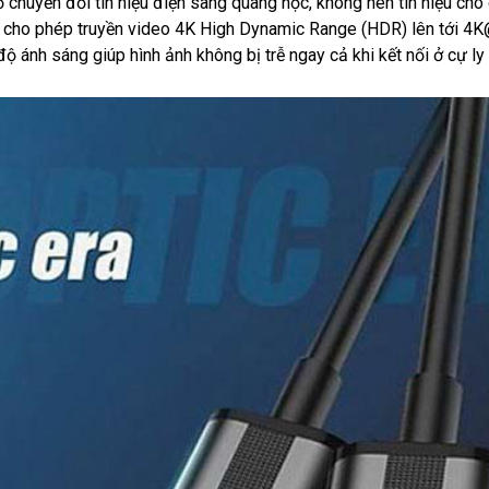
huyển đổi tín hiệu điện sang quang học, không nén tín hiệu cho
o, cho phép truyền video 4K High Dynamic Range (HDR) lên tới 
ộ ánh sáng giúp hình ảnh không bị trễ ngay cả khi kết nối ở cự ly