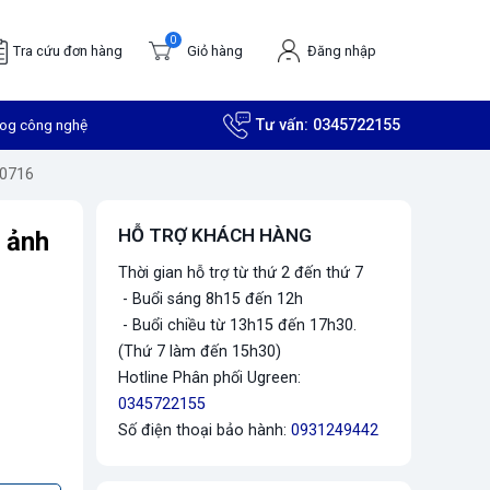
0
Tra cứu đơn hàng
Giỏ hàng
Đăng nhập
log công nghệ
Tư vấn:
0345722155
50716
HỖ TRỢ KHÁCH HÀNG
 ảnh
Thời gian hỗ trợ từ thứ 2 đến thứ 7
- Buổi sáng 8h15 đến 12h
- Buổi chiều từ 13h15 đến 17h30.
(Thứ 7 làm đến 15h30)
Hotline Phân phối Ugreen:
0345722155
Số điện thoại bảo hành:
0931249442