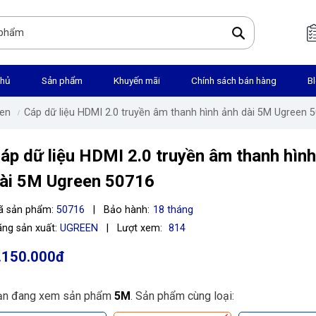
chủ
Sản phẩm
Khuyến mãi
Chính sách bán hàng
B
en
Cáp dữ liệu HDMI 2.0 truyền âm thanh hình ảnh dài 5M Ugreen 
áp dữ liệu HDMI 2.0 truyền âm thanh hình
ài 5M Ugreen 50716
ã sản phẩm:
50716
|
Bảo hành:
18 tháng
ng sản xuất:
UGREEN
|
Lượt xem:
814
.150.000đ
ạn đang xem sản phẩm
5M
. Sản phẩm cùng loại: