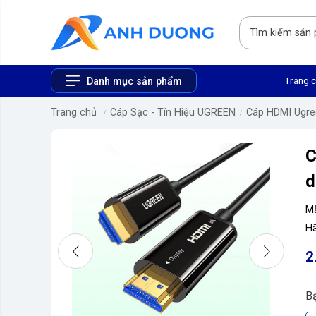
Trang 
Danh mục sản phẩm
Trang chủ
Cáp Sạc - Tín Hiệu UGREEN
Cáp HDMI Ugre
C
d
M
Hã
2
B