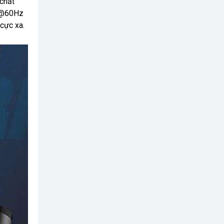
 chất
4K@60Hz
 cực xa.