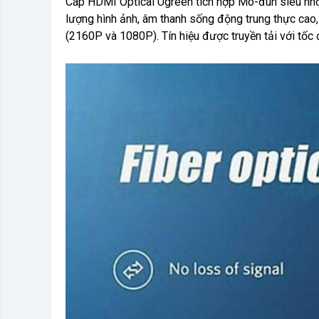
Cáp HDMI Optical Ugreen tích hợp Mô-đun siêu nhỏ c
lượng hình ảnh, âm thanh sống động trung thực ca
(2160P và 1080P). Tín hiệu được truyền tải với tốc đ