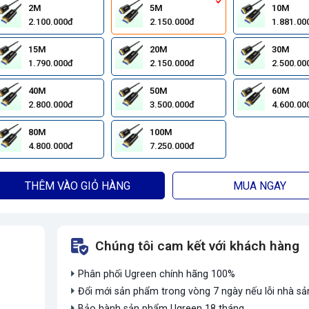
2M
5M
10M
2.100.000đ
2.150.000đ
1.881.00
15M
20M
30M
1.790.000đ
2.150.000đ
2.500.00
40M
50M
60M
2.800.000đ
3.500.000đ
4.600.00
80M
100M
4.800.000đ
7.250.000đ
THÊM VÀO GIỎ HÀNG
MUA NGAY
Chúng tôi cam kết với khách hàng
Phân phối Ugreen chính hãng 100%
Đổi mới sản phẩm trong vòng 7 ngày nếu lỗi nhà sả
Bảo hành sản phẩm Ugreen 18 tháng