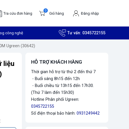
0
Tra cứu đơn hàng
Giỏ hàng
Đăng nhập
log công nghệ
Tư vấn:
0345722155
 10M Ugreen (30642)
HỖ TRỢ KHÁCH HÀNG
 liệu
Thời gian hỗ trợ từ thứ 2 đến thứ 7
)
- Buổi sáng 8h15 đến 12h
- Buổi chiều từ 13h15 đến 17h30.
(Thứ 7 làm đến 15h30)
Hotline Phân phối Ugreen:
0345722155
Số điện thoại bảo hành:
0931249442
: