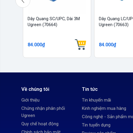
Dây Quang SC/UPC, Dài 3M
Dây Quang LC/UP
Ugreen (70664)
Ugreen (70663)
84.000₫
84.000₫
Về chúng tôi
Tin tức
Giới thiệu
Tin khuyến mãi
Chứng nhận phân phối
Kinh nghiệm mua hàng
Ugreen
Công nghệ - Sản phẩm m
Quy chế hoạt động
Tin tuyển dụng
Chính sách bảo mật