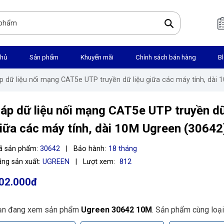
chủ
Sản phẩm
Khuyến mãi
Chính sách bán hàng
B
áp dữ liệu nối mạng CAT5e UTP truyền dữ liệu giữa các máy tính, dài
áp dữ liệu nối mạng CAT5e UTP truyền dữ
iữa các máy tính, dài 10M Ugreen (30642
ã sản phẩm:
30642
|
Bảo hành:
18 tháng
ng sản xuất:
UGREEN
|
Lượt xem:
812
02.000đ
ạn đang xem sản phẩm
Ugreen 30642 10M
. Sản phẩm cùng loại