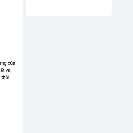
mạng của
ất và
 thời