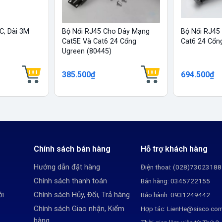
C, Dài 3M
Bộ Nối RJ45 Cho Dây Mạng
Bộ Nối RJ45
Cat5E Và Cat6 24 Cổng
Cat6 24 Cổn
Ugreen (80445)
385.500₫
694.500₫
Chính sách bán hàng
Hỗ trợ khách hàng
Hướng dẫn đặt hàng
Điện thoai: (028)73023188
Chính sách thanh toán
Bán hàng: 0345722155
ới
Chính sách Hủy, Đổi, Trả hàng
Bảo hành: 0931249442
Chính sách Giao nhận, Kiểm
Hợp tác: LienHe@sisco.co
hàng