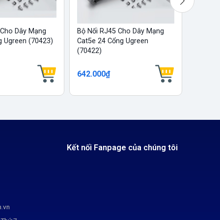
 Cho Dây Mạng
Bộ Nối RJ45 Cho Dây Mạng
Bộ Đấu
g Ugreen (70423)
Cat5e 24 Cổng Ugreen
Cat6, 5
(70422)
642.000₫
225.00
Kết nối Fanpage của chúng tôi
m.vn