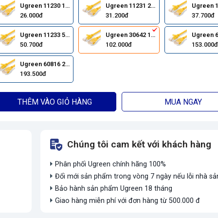
Ugreen 11230 1M
Ugreen 11231 2M
26.000đ
31.200đ
37.700đ
Ugreen 11233 5M
Ugreen 30642 10M
50.700đ
102.000đ
153.000đ
Ugreen 60816 20M
193.500đ
THÊM VÀO GIỎ HÀNG
MUA NGAY
Chúng tôi cam kết với khách hàng
Phân phối Ugreen chính hãng 100%
Đổi mới sản phẩm trong vòng 7 ngày nếu lỗi nhà sả
Bảo hành sản phẩm Ugreen 18 tháng
Giao hàng miễn phí với đơn hàng từ 500.000 đ