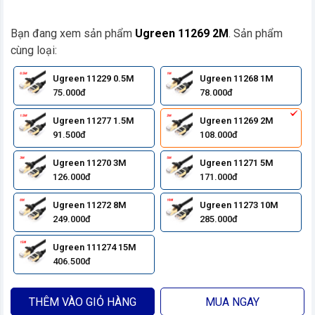
Bạn đang xem sản phẩm
Ugreen 11269 2M
. Sản phẩm
cùng loại:
Ugreen 11229 0.5M
Ugreen 11268 1M
75.000đ
78.000đ
Ugreen 11277 1.5M
Ugreen 11269 2M
91.500đ
108.000đ
Ugreen 11270 3M
Ugreen 11271 5M
126.000đ
171.000đ
Ugreen 11272 8M
Ugreen 11273 10M
249.000đ
285.000đ
Ugreen 111274 15M
406.500đ
THÊM VÀO GIỎ HÀNG
MUA NGAY