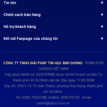
Tin tức
Chứng nhận phân phối Ugreen
Tin khuyến mãi
Quy chế hoạt động
Chính sách bán hàng
Kinh nghiệm mua hàng
Chính sách bảo mật
Hướng dẫn đặt hàng
Công nghệ - Sản phẩm mới
Hỗ trợ khách hàng
Tra cứu đơn hàng
Chính sách thanh toán
Tin tuyển dụng
Liên hệ
Điện thoai: (028)73023188
Chính sách Hủy, Đổi, Trả hàng
Kết nối Fanpage của chúng tôi
Review sản phẩm
Bán hàng: 0345722155
Chính sách Giao nhận, Kiểm hàng
Bảo hành: 0931249442
Hướng dẫn đăng ký tài khoản
Hợp tác: LienHe@sisco.com.vn
Chính sách bán hàng Dự án
CÔNG TY TNHH GIẢI PHÁP TIN HỌC ÁNH DƯƠNG
- PHÂN PHỐI
Thời gian làm việc từ Thứ 2- Thứ 7
UGREEN VIỆT NAM
Buổi sáng 8h15 đến 12h.
Giấy phép ĐKKD số: 0305769985 được Sở Kế Hoạch và Đầu Tư
Buổi chiều từ 13h15 đến 17h30
thành phố Hồ Chí Minh cấp lần đầu ngày 11/06/2008
Thứ 7 làm đến 15h30 chiều.
Địa chỉ: 243/1/14 Tô Hiến Thành, phường Hòa Hưng, thành phố
Hồ Chí Minh;
Tel: (028) 73023188; Hotline: 0345722155 ; Email:
Lienhe@sisco.com.vn