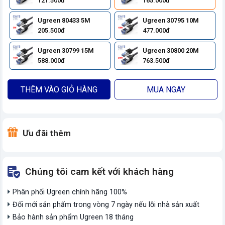
121.500đ
165.000đ
Ugreen 80433 5M
Ugreen 30795 10M
205.500đ
477.000đ
Ugreen 30799 15M
Ugreen 30800 20M
588.000đ
763.500đ
THÊM VÀO GIỎ HÀNG
MUA NGAY
Ưu đãi thêm
Chúng tôi cam kết với khách hàng
Phân phối Ugreen chính hãng 100%
Đổi mới sản phẩm trong vòng 7 ngày nếu lỗi nhà sản xuất
Bảo hành sản phẩm Ugreen 18 tháng