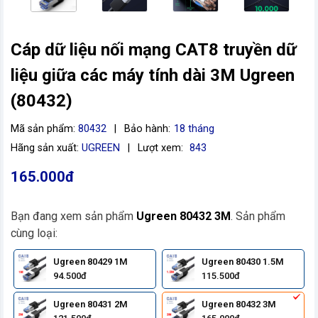
Cáp dữ liệu nối mạng CAT8 truyền dữ
liệu giữa các máy tính dài 3M Ugreen
(80432)
Mã sản phẩm:
80432
|
Bảo hành:
18 tháng
Hãng sản xuất:
UGREEN
|
Lượt xem:
843
165.000đ
Bạn đang xem sản phẩm
Ugreen 80432 3M
. Sản phẩm
cùng loại:
Ugreen 80429 1M
Ugreen 80430 1.5M
94.500đ
115.500đ
Ugreen 80431 2M
Ugreen 80432 3M