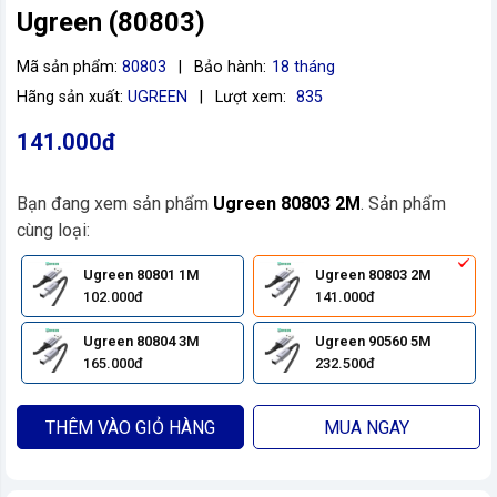
Ugreen (80803)
Mã sản phẩm:
80803
|
Bảo hành:
18 tháng
Hãng sản xuất:
UGREEN
|
Lượt xem:
835
141.000đ
Bạn đang xem sản phẩm
Ugreen 80803 2M
. Sản phẩm
cùng loại:
Ugreen 80801 1M
Ugreen 80803 2M
102.000đ
141.000đ
Ugreen 80804 3M
Ugreen 90560 5M
165.000đ
232.500đ
THÊM VÀO GIỎ HÀNG
MUA NGAY