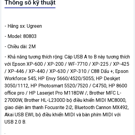
Thông số kỹ thuật
- Hãng sx: Ugreen
- Model: 80803
- Chiều dài: 2M
- Khả năng tương thích rộng: Cáp USB A to B này tương thích
với Epson XP-600 / XP-200 / WF-7710 / XP-225 / XP-425
/ XP-446 / XP-440 / XP-630 / XP-310 / C88 Dấu +; Epson
Workforce 545; HP Envy 5660/4520/5055; HP Deskjet
3050/1112, HP Photosmart 5520/7520 / C4750, HP 8600
office pro / HP Laserjet Pro M118DW /; Brother MFC L-
27000W, Brother HL-L2300D bộ điều khiển MIDI MC8000,
giao diện âm thanh Focusrite 2i2; Bluetooth Cannon MX492,
Akai USB EWI, bộ điều khiển MIDI và bàn phím MIDI với
USB 2.0 B.
.