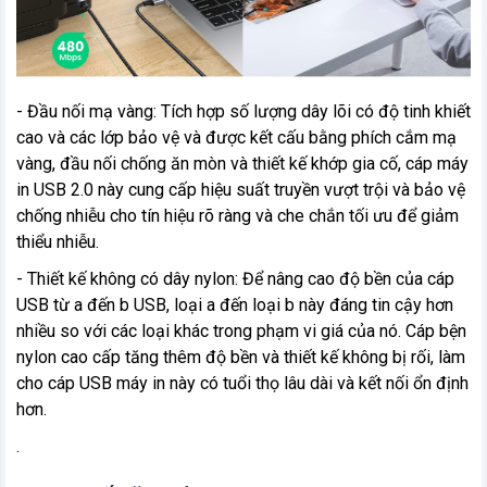
- Đầu nối mạ vàng: Tích hợp số lượng dây lõi có độ tinh khiết
cao và các lớp bảo vệ và được kết cấu bằng phích cắm mạ
vàng, đầu nối chống ăn mòn và thiết kế khớp gia cố, cáp máy
in USB 2.0 này cung cấp hiệu suất truyền vượt trội và bảo vệ
chống nhiễu cho tín hiệu rõ ràng và che chắn tối ưu để giảm
thiểu nhiễu.
- Thiết kế không có dây nylon: Để nâng cao độ bền của cáp
USB từ a đến b USB, loại a đến loại b này đáng tin cậy hơn
nhiều so với các loại khác trong phạm vi giá của nó. Cáp bện
nylon cao cấp tăng thêm độ bền và thiết kế không bị rối, làm
cho cáp USB máy in này có tuổi thọ lâu dài và kết nối ổn định
hơn.
.