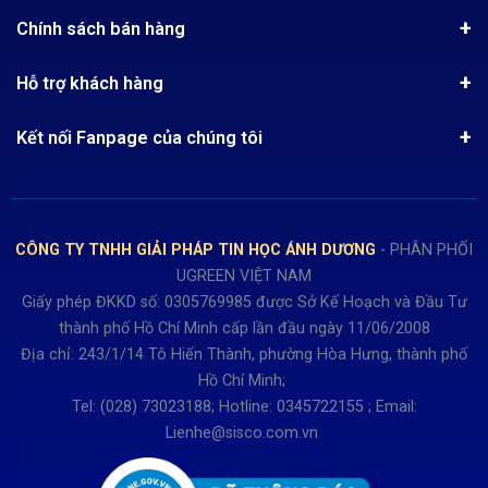
Tin khuyến mãi
Quy chế hoạt động
Chính sách bán hàng
Kinh nghiệm mua hàng
Chính sách bảo mật
Hướng dẫn đặt hàng
Công nghệ - Sản phẩm mới
Hỗ trợ khách hàng
Tra cứu đơn hàng
Chính sách thanh toán
Tin tuyển dụng
Liên hệ
Điện thoai: (028)73023188
Chính sách Hủy, Đổi, Trả hàng
Kết nối Fanpage của chúng tôi
Review sản phẩm
Bán hàng: 0345722155
Chính sách Giao nhận, Kiểm hàng
Bảo hành: 0931249442
Hướng dẫn đăng ký tài khoản
Hợp tác: LienHe@sisco.com.vn
Chính sách bán hàng Dự án
CÔNG TY TNHH GIẢI PHÁP TIN HỌC ÁNH DƯƠNG
- PHÂN PHỐI
Thời gian làm việc từ Thứ 2- Thứ 7
UGREEN VIỆT NAM
Buổi sáng 8h15 đến 12h.
Giấy phép ĐKKD số: 0305769985 được Sở Kế Hoạch và Đầu Tư
Buổi chiều từ 13h15 đến 17h30
thành phố Hồ Chí Minh cấp lần đầu ngày 11/06/2008
Thứ 7 làm đến 15h30 chiều.
Địa chỉ: 243/1/14 Tô Hiến Thành, phường Hòa Hưng, thành phố
Hồ Chí Minh;
Tel: (028) 73023188; Hotline: 0345722155 ; Email:
Lienhe@sisco.com.vn