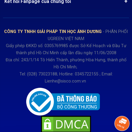
Chính sách Hủy, Đổi, Trả hàng
Kết nối Fanpage của chúng tôi
Review sản phẩm
Bán hàng: 0345722155
Chính sách Giao nhận, Kiểm hàng
Bảo hành: 0931249442
Hướng dẫn đăng ký tài khoản
Hợp tác: LienHe@sisco.com.vn
Chính sách bán hàng Dự án
CÔNG TY TNHH GIẢI PHÁP TIN HỌC ÁNH DƯƠNG
- PHÂN PHỐI
Thời gian làm việc từ Thứ 2- Thứ 7
UGREEN VIỆT NAM
Buổi sáng 8h15 đến 12h.
Giấy phép ĐKKD số: 0305769985 được Sở Kế Hoạch và Đầu Tư
Buổi chiều từ 13h15 đến 17h30
thành phố Hồ Chí Minh cấp lần đầu ngày 11/06/2008
Thứ 7 làm đến 15h30 chiều.
Địa chỉ: 243/1/14 Tô Hiến Thành, phường Hòa Hưng, thành phố
Hồ Chí Minh;
Tel: (028) 73023188; Hotline: 0345722155 ; Email:
Lienhe@sisco.com.vn