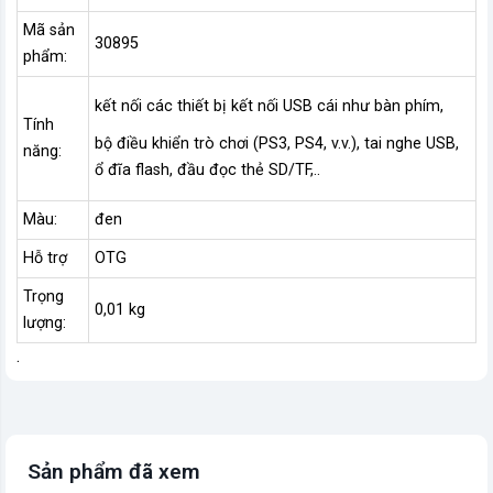
Mã sản
30895
phẩm:
kết nối các thiết bị kết nối USB cái như bàn phím,
Tính
bộ điều khiển trò chơi (PS3, PS4, v.v.), tai nghe USB,
năng:
ổ đĩa flash, đầu đọc thẻ SD/TF,..
Màu:
đen
Hỗ trợ
OTG
Trọng
0,01 kg
lượng:
.
Sản phẩm đã xem