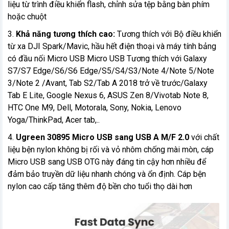
liệu từ trình điều khiển flash, chỉnh sửa tệp bằng bàn phím
hoặc chuột
3.
Khả năng tương thích cao:
Tương thích với Bộ điều khiển
từ xa DJI Spark/Mavic, hầu hết điện thoại và máy tính bảng
có đầu nối Micro USB Micro USB Tương thích với Galaxy
S7/S7 Edge/S6/S6 Edge/S5/S4/S3/Note 4/Note 5/Note
3/Note 2 /Avant, Tab S2/Tab A 2018 trở về trước/Galaxy
Tab E Lite, Google Nexus 6, ASUS Zen 8/Vivotab Note 8,
HTC One M9, Dell, Motorala, Sony, Nokia, Lenovo
Yoga/ThinkPad, Acer tab,..
4.
Ugreen 30895 Micro USB sang USB A M/F 2.0
với chất
liệu bện nylon không bị rối và vỏ nhôm chống mài mòn, cáp
Micro USB sang USB OTG này đáng tin cậy hơn nhiều để
đảm bảo truyền dữ liệu nhanh chóng và ổn định. Cáp bện
nylon cao cấp tăng thêm độ bền cho tuổi thọ dài hơn