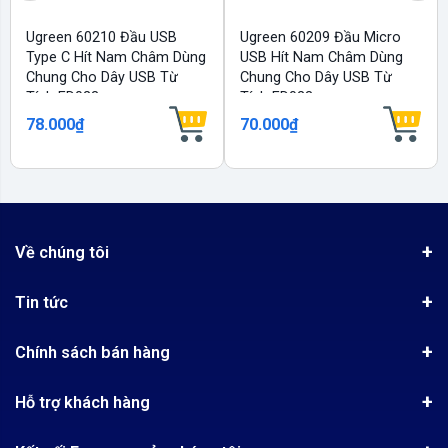
Ugreen 60210 Đầu USB
Ugreen 60209 Đầu Micro
Type C Hít Nam Châm Dùng
USB Hít Nam Châm Dùng
Chung Cho Dây USB Từ
Chung Cho Dây USB Từ
Tính ED023
Tính ED023
78.000₫
70.000₫
Về chúng tôi
Giới thiệu
Tin tức
Chứng nhận phân phối Ugreen
Tin khuyến mãi
Quy chế hoạt động
Chính sách bán hàng
Kinh nghiệm mua hàng
Chính sách bảo mật
Hướng dẫn đặt hàng
Công nghệ - Sản phẩm mới
Hỗ trợ khách hàng
Tra cứu đơn hàng
Chính sách thanh toán
Tin tuyển dụng
Liên hệ
Điện thoai: (028)73023188