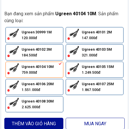
Bạn đang xem sản phẩm
Ugreen 40104 10M
. Sản phẩm
cùng loại:
Ugreen 30999 1M
Ugreen 40101 2M
120.000đ
147.000đ
Ugreen 40102 3M
Ugreen 40103 5M
184.500đ
321.000đ
Ugreen 40104 10M
Ugreen 40105 15M
759.000đ
1.249.500đ
Ugreen 40106 20M
Ugreen 40107 25M
1.551.000đ
1.867.500đ
Ugreen 40108 30M
2.625.000đ
THÊM VÀO GIỎ HÀNG
MUA NGAY