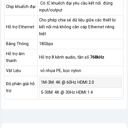
Có IC khuếch đại yêu cầu kết nối đúng
Chip khuếch đại
input/output
Cho phép chia sẻ dữ liệu giữa các thiết bị
Hỗ trợ Ethernet
kết nối mà không cần cáp Ethernet riêng
biệt
Băng Thông
18Gbps
Hỗ trợ âm
Hỗ trợ 8 kênh audio, tần số
768kHz
thanh
Vật Liệu
vỏ nhựa PE, bọc nylon
1M-3M: 4K @ 60Hz HDMI 2.0
Độ phân giải hỗ
trợ
5-30M: 4K @ 30Hz HDMI 1.4
.