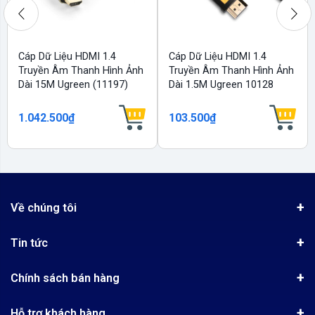
Cáp Dữ Liệu HDMI 1.4
Cáp Dữ Liệu HDMI 1.4
Truyền Âm Thanh Hình Ảnh
Truyền Âm Thanh Hình Ảnh
Dài 15M Ugreen (11197)
Dài 1.5M Ugreen 10128
1.042.500₫
103.500₫
Về chúng tôi
Giới thiệu
Tin tức
Chứng nhận phân phối Ugreen
Tin khuyến mãi
Quy chế hoạt động
Chính sách bán hàng
Kinh nghiệm mua hàng
Chính sách bảo mật
Hướng dẫn đặt hàng
Công nghệ - Sản phẩm mới
Hỗ trợ khách hàng