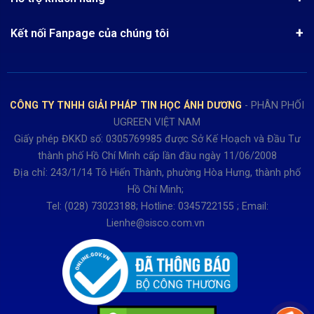
Tra cứu đơn hàng
Chính sách thanh toán
Tin tuyển dụng
Liên hệ
Điện thoai: (028)73023188
Chính sách Hủy, Đổi, Trả hàng
Kết nối Fanpage của chúng tôi
Review sản phẩm
Bán hàng: 0345722155
Chính sách Giao nhận, Kiểm hàng
Bảo hành: 0931249442
Hướng dẫn đăng ký tài khoản
Hợp tác: LienHe@sisco.com.vn
Chính sách bán hàng Dự án
CÔNG TY TNHH GIẢI PHÁP TIN HỌC ÁNH DƯƠNG
- PHÂN PHỐI
Thời gian làm việc từ Thứ 2- Thứ 7
UGREEN VIỆT NAM
Buổi sáng 8h15 đến 12h.
Giấy phép ĐKKD số: 0305769985 được Sở Kế Hoạch và Đầu Tư
Buổi chiều từ 13h15 đến 17h30
thành phố Hồ Chí Minh cấp lần đầu ngày 11/06/2008
Thứ 7 làm đến 15h30 chiều.
Địa chỉ: 243/1/14 Tô Hiến Thành, phường Hòa Hưng, thành phố
Hồ Chí Minh;
Tel: (028) 73023188; Hotline: 0345722155 ; Email:
Lienhe@sisco.com.vn