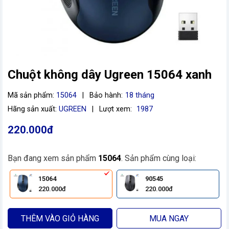
Chuột không dây Ugreen 15064 xanh
Mã sản phẩm:
15064
|
Bảo hành:
18 tháng
Hãng sản xuất:
UGREEN
|
Lượt xem:
1987
220.000đ
vn
Bạn đang xem sản phẩm
15064
. Sản phẩm cùng loại:
15064
90545
220.000đ
220.000đ
THÊM VÀO GIỎ HÀNG
MUA NGAY