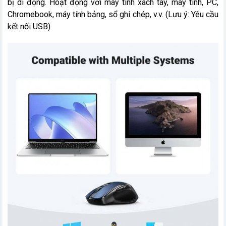
bị di động. Hoạt động với máy tính xách tay, máy tính, PC,
Chromebook, máy tính bảng, sổ ghi chép, v.v. (Lưu ý: Yêu cầu
kết nối USB)