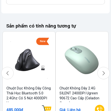
Sản phẩm có tính năng tương tự
New
Chuột Dọc Không Dây Công
Chuột Không Dây 2.4G
Thái Học Bluetooth 5.0
SILENT 2400DPI Ugreen
2.4Ghz Có 5 Nút 4000DPI
90672 Cao Cấp (Celadon
Ugreen...
Green)
485.000₫
Giá: Liên hệ