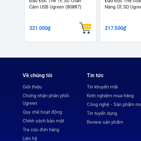
Đầu Đọc Thẻ TF, SD Chân
Đầu Đọc Thẻ USB
Cắm USB Ugreen (80887)
Năng CF, SD Ugre
321.000₫
217.500₫
Về chúng tôi
Tin tức
Giới thiệu
Tin khuyến mãi
Chứng nhận phân phối
Kinh nghiệm mua hàng
Ugreen
Công nghệ - Sản phẩm m
Quy chế hoạt động
Tin tuyển dụng
Chính sách bảo mật
Review sản phẩm
Tra cứu đơn hàng
Liên hệ