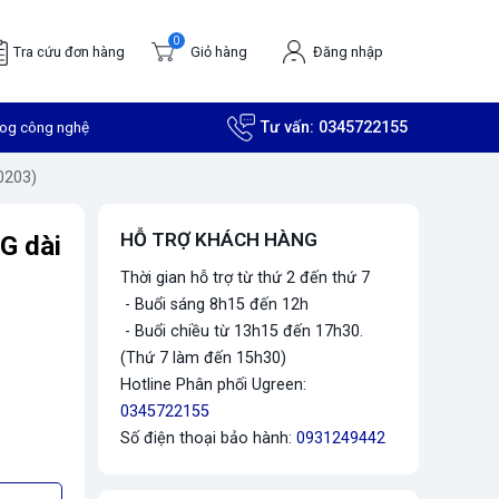
0
Tra cứu đơn hàng
Giỏ hàng
Đăng nhập
log công nghệ
Tư vấn:
0345722155
0203)
HỖ TRỢ KHÁCH HÀNG
G dài
Thời gian hỗ trợ từ thứ 2 đến thứ 7
- Buổi sáng 8h15 đến 12h
- Buổi chiều từ 13h15 đến 17h30.
(Thứ 7 làm đến 15h30)
Hotline Phân phối Ugreen:
0345722155
Số điện thoại bảo hành:
0931249442