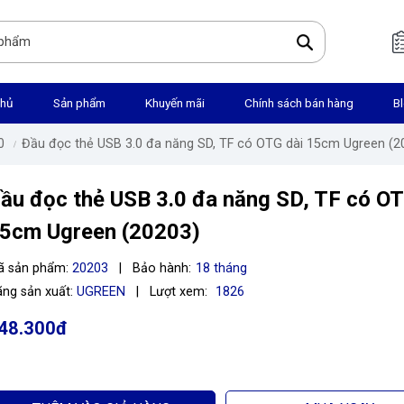
chủ
Sản phẩm
Khuyến mãi
Chính sách bán hàng
B
0
Đầu đọc thẻ USB 3.0 đa năng SD, TF có OTG dài 15cm Ugreen (2
ầu đọc thẻ USB 3.0 đa năng SD, TF có OT
5cm Ugreen (20203)
ã sản phẩm:
20203
|
Bảo hành:
18 tháng
ng sản xuất:
UGREEN
|
Lượt xem:
1826
48.300đ