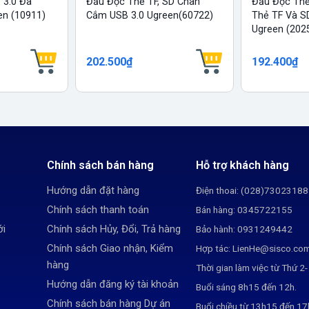
 3.0 Đa
Đầu Đọc Thẻ TF, SD Chân
Đầu Đọc Thẻ
en (10911)
Cắm USB 3.0 Ugreen(60722)
Thẻ TF Và S
Ugreen (202
202.500₫
192.400₫
Chính sách bán hàng
Hỗ trợ khách hàng
Hướng dẫn đặt hàng
Điện thoai: (028)73023188
Chính sách thanh toán
Bán hàng: 0345722155
ới
Chính sách Hủy, Đổi, Trả hàng
Bảo hành: 0931249442
Chính sách Giao nhận, Kiểm
Hợp tác: LienHe@sisco.co
hàng
Thời gian làm việc từ Thứ 2-
Hướng dẫn đăng ký tài khoản
Buổi sáng 8h15 đến 12h.
Chính sách bán hàng Dự án
Buổi chiều từ 13h15 đến 1