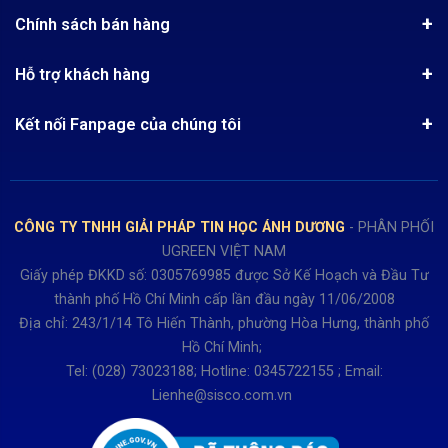
Tin khuyến mãi
Quy chế hoạt động
Chính sách bán hàng
Kinh nghiệm mua hàng
Chính sách bảo mật
Hướng dẫn đặt hàng
Công nghệ - Sản phẩm mới
Hỗ trợ khách hàng
Tra cứu đơn hàng
Chính sách thanh toán
Tin tuyển dụng
Liên hệ
Điện thoai: (028)73023188
Chính sách Hủy, Đổi, Trả hàng
Kết nối Fanpage của chúng tôi
Review sản phẩm
Bán hàng: 0345722155
Chính sách Giao nhận, Kiểm hàng
Bảo hành: 0931249442
Hướng dẫn đăng ký tài khoản
Hợp tác: LienHe@sisco.com.vn
Chính sách bán hàng Dự án
CÔNG TY TNHH GIẢI PHÁP TIN HỌC ÁNH DƯƠNG
- PHÂN PHỐI
Thời gian làm việc từ Thứ 2- Thứ 7
UGREEN VIỆT NAM
Buổi sáng 8h15 đến 12h.
Giấy phép ĐKKD số: 0305769985 được Sở Kế Hoạch và Đầu Tư
Buổi chiều từ 13h15 đến 17h30
thành phố Hồ Chí Minh cấp lần đầu ngày 11/06/2008
Thứ 7 làm đến 15h30 chiều.
Địa chỉ: 243/1/14 Tô Hiến Thành, phường Hòa Hưng, thành phố
Hồ Chí Minh;
Tel: (028) 73023188; Hotline: 0345722155 ; Email:
Lienhe@sisco.com.vn