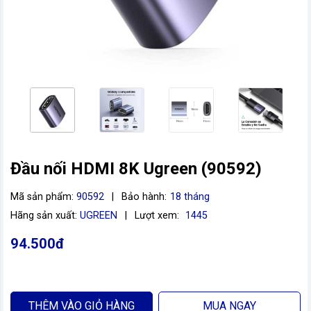
Đầu nối HDMI 8K Ugreen (90592)
vn
Mã sản phẩm:
90592
|
Bảo hành:
18 tháng
Hãng sản xuất:
UGREEN
|
Lượt xem:
1445
94.500đ
THÊM VÀO GIỎ HÀNG
MUA NGAY