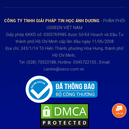
Bảo hành: 0931249442
Hướng dẫn đăng ký tài khoản
Hợp tác: LienHe@sisco.com.vn
Chính sách bán hàng Dự án
CÔNG TY TNHH GIẢI PHÁP TIN HỌC ÁNH DƯƠNG
- PHÂN PHỐI
Thời gian làm việc từ Thứ 2- Thứ 7
UGREEN VIỆT NAM
Buổi sáng 8h15 đến 12h.
Giấy phép ĐKKD số: 0305769985 được Sở Kế Hoạch và Đầu Tư
Buổi chiều từ 13h15 đến 17h30
thành phố Hồ Chí Minh cấp lần đầu ngày 11/06/2008
Thứ 7 làm đến 15h30 chiều.
Địa chỉ: 243/1/14 Tô Hiến Thành, phường Hòa Hưng, thành phố
Hồ Chí Minh;
Tel: (028) 73023188; Hotline: 0345722155 ; Email:
Lienhe@sisco.com.vn