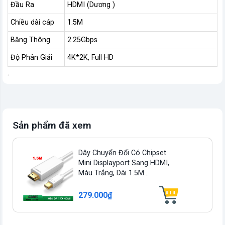
Đầu Ra
HDMI (Dương )
Chiều dài cáp
1.5M
Băng Thông
2.25Gbps
Độ Phân Giải
4K*2K, Full HD
.
Sản phẩm đã xem
Dây Chuyển Đổi Có Chipset
Mini Displayport Sang HDMI,
Màu Trắng, Dài 1.5M...
279.000₫