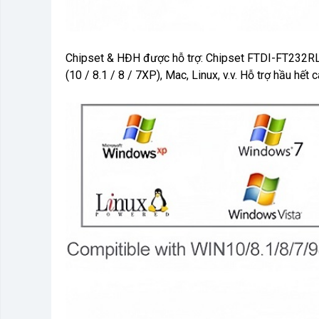
Chipset & HĐH được hỗ trợ: Chipset FTDI-FT232RL 
(10 / 8.1 / 8 / 7XP), Mac, Linux, v.v. Hỗ trợ hầu hế