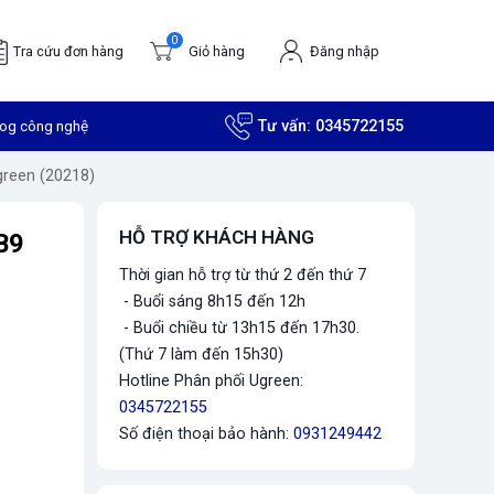
0
Tra cứu đơn hàng
Giỏ hàng
Đăng nhập
log công nghệ
Tư vấn:
0345722155
green (20218)
HỖ TRỢ KHÁCH HÀNG
B9
Thời gian hỗ trợ từ thứ 2 đến thứ 7
- Buổi sáng 8h15 đến 12h
- Buổi chiều từ 13h15 đến 17h30.
(Thứ 7 làm đến 15h30)
Hotline Phân phối Ugreen:
0345722155
Số điện thoại bảo hành:
0931249442