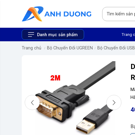
Trang 
Danh mục sản phẩm
Trang chủ
Bộ Chuyển Đổi UGREEN
Bộ Chuyển Đổi USB
D
R
M
Hã
4
B