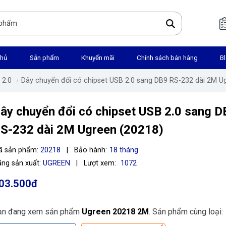
chủ
Sản phẩm
Khuyến mãi
Chính sách bán hàng
B
 2.0
Dây chuyển đổi có chipset USB 2.0 sang DB9 RS-232 dài 2M U
ây chuyển đổi có chipset USB 2.0 sang D
S-232 dài 2M Ugreen (20218)
ã sản phẩm:
20218
|
Bảo hành:
18 tháng
ng sản xuất:
UGREEN
|
Lượt xem:
1072
03.500đ
ạn đang xem sản phẩm
Ugreen 20218 2M
. Sản phẩm cùng loại: