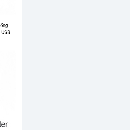
cổng
g USB