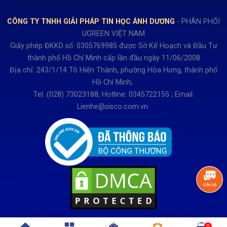
Hợp tác: LienHe@sisco.com.vn
Chính sách bán hàng Dự án
CÔNG TY TNHH GIẢI PHÁP TIN HỌC ÁNH DƯƠNG
- PHÂN PHỐI
Thời gian làm việc từ Thứ 2- Thứ 7
UGREEN VIỆT NAM
Buổi sáng 8h15 đến 12h.
Giấy phép ĐKKD số: 0305769985 được Sở Kế Hoạch và Đầu Tư
Buổi chiều từ 13h15 đến 17h30
thành phố Hồ Chí Minh cấp lần đầu ngày 11/06/2008
Thứ 7 làm đến 15h30 chiều.
Địa chỉ: 243/1/14 Tô Hiến Thành, phường Hòa Hưng, thành phố
Hồ Chí Minh;
Tel: (028) 73023188; Hotline: 0345722155 ; Email:
Lienhe@sisco.com.vn
0