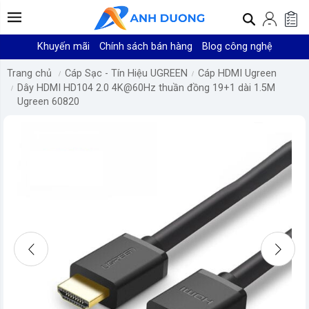
Khuyến mãi
Chính sách bán hàng
Blog công nghệ
Trang chủ
Cáp Sạc - Tín Hiệu UGREEN
Cáp HDMI Ugreen
Dây HDMI HD104 2.0 4K@60Hz thuần đồng 19+1 dài 1.5M
Ugreen 60820