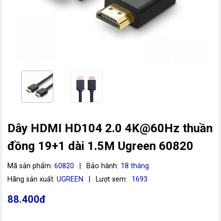
Dây HDMI HD104 2.0 4K@60Hz thuần
vn
đồng 19+1 dài 1.5M Ugreen 60820
Mã sản phẩm:
60820
|
Bảo hành:
18 tháng
Hãng sản xuất:
UGREEN
|
Lượt xem:
1693
88.400đ