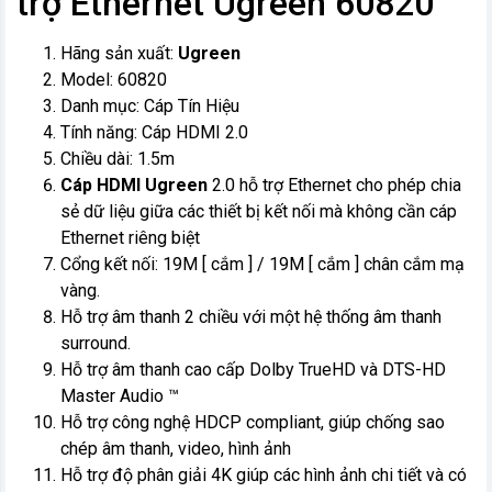
trợ Ethernet Ugreen 60820
Hãng sản xuất:
Ugreen
Model: 60820
Danh mục: Cáp Tín Hiệu
Tính năng: Cáp HDMI 2.0
Chiều dài: 1.5m
Cáp HDMI Ugreen
2.0 hỗ trợ Ethernet cho phép chia
sẻ dữ liệu giữa các thiết bị kết nối mà không cần cáp
Ethernet riêng biệt
Cổng kết nối: 19M [ cắm ] / 19M [ cắm ] chân cắm mạ
vàng.
Hỗ trợ âm thanh 2 chiều với một hệ thống âm thanh
surround.
Hỗ trợ âm thanh cao cấp Dolby TrueHD và DTS-HD
Master Audio ™
Hỗ trợ công nghệ HDCP compliant, giúp chống sao
chép âm thanh, video, hình ảnh
Hỗ trợ độ phân giải 4K giúp các hình ảnh chi tiết và có