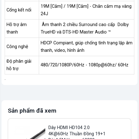
19M [Cắm] / 19M [Cắm] - Chân cắm mạ vàng
Cổng kết nối
24J
Hỗ trợ âm
Âm thanh 2 chiều Surround cao cấp Dolby
thanh
TrueHD và DTS-HD Master Audio ™
HDCP Compiant, giúp chống tình trạng lặp âm
Công nghệ
thanh, video, hình ảnh
Độ phân giải
480/720/1080P/60Hz - 1080p@60hz/ 60Hz
hỗ trợ
.
Sản phẩm đã xem
Dây HDMI HD104 2.0
4K@60Hz Thuần Đồng 19+1