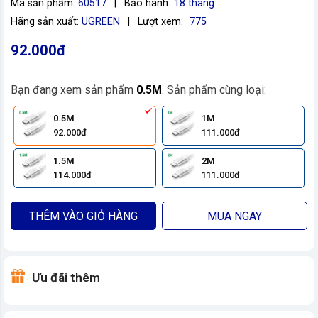
Mã sản phẩm:
60517
|
Bảo hành:
18 tháng
Hãng sản xuất:
UGREEN
|
Lượt xem:
775
92.000đ
Bạn đang xem sản phẩm
0.5M
. Sản phẩm cùng loại:
0.5M
1M
92.000đ
111.000đ
1.5M
2M
114.000đ
111.000đ
THÊM VÀO GIỎ HÀNG
MUA NGAY
Ưu đãi thêm