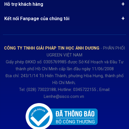
Hướng dẫn đặt hàng
Công nghệ - Sản phẩm mới
Hỗ trợ khách hàng
Tra cứu đơn hàng
Chính sách thanh toán
Tin tuyển dụng
Liên hệ
Điện thoai: (028)73023188
Chính sách Hủy, Đổi, Trả hàng
Kết nối Fanpage của chúng tôi
Review sản phẩm
Bán hàng: 0345722155
Chính sách Giao nhận, Kiểm hàng
Bảo hành: 0931249442
Hướng dẫn đăng ký tài khoản
Hợp tác: LienHe@sisco.com.vn
Chính sách bán hàng Dự án
CÔNG TY TNHH GIẢI PHÁP TIN HỌC ÁNH DƯƠNG
- PHÂN PHỐI
Thời gian làm việc từ Thứ 2- Thứ 7
UGREEN VIỆT NAM
Buổi sáng 8h15 đến 12h.
Giấy phép ĐKKD số: 0305769985 được Sở Kế Hoạch và Đầu Tư
Buổi chiều từ 13h15 đến 17h30
thành phố Hồ Chí Minh cấp lần đầu ngày 11/06/2008
Thứ 7 làm đến 15h30 chiều.
Địa chỉ: 243/1/14 Tô Hiến Thành, phường Hòa Hưng, thành phố
Hồ Chí Minh;
Tel: (028) 73023188; Hotline: 0345722155 ; Email:
Lienhe@sisco.com.vn