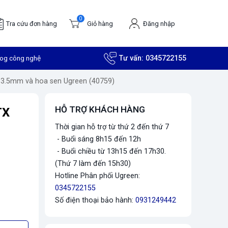
0
Tra cứu đơn hàng
Giỏ hàng
Đăng nhập
log công nghệ
Tư vấn:
0345722155
ra 3.5mm và hoa sen Ugreen (40759)
HỖ TRỢ KHÁCH HÀNG
TX
Thời gian hỗ trợ từ thứ 2 đến thứ 7
- Buổi sáng 8h15 đến 12h
- Buổi chiều từ 13h15 đến 17h30.
(Thứ 7 làm đến 15h30)
Hotline Phân phối Ugreen:
0345722155
Số điện thoại bảo hành:
0931249442