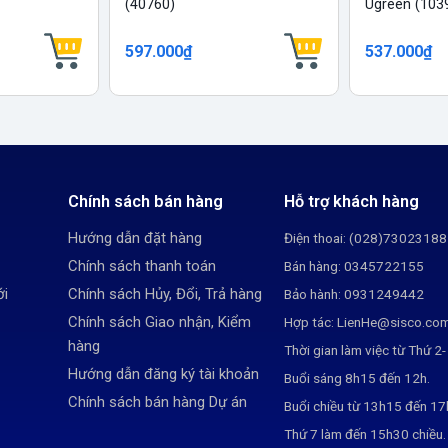
(40760)
Ugreen (103
597.000₫
537.000₫
Chính sách bán hàng
Hỗ trợ khách hàng
Hướng dẫn đặt hàng
Điện thoai: (028)73023188
Chính sách thanh toán
Bán hàng: 0345722155
ới
Chính sách Hủy, Đổi, Trả hàng
Bảo hành: 0931249442
Chính sách Giao nhận, Kiểm
Hợp tác: LienHe@sisco.co
hàng
Thời gian làm việc từ Thứ 2-
Hướng dẫn đăng ký tài khoản
Buổi sáng 8h15 đến 12h.
Chính sách bán hàng Dự án
Buổi chiều từ 13h15 đến 1
Thứ 7 làm đến 15h30 chiều.