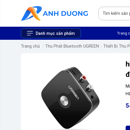
Trang 
Danh mục sản phẩm
Trang chủ
Thu Phát Bluetooth UGREEN
Thiết Bị Thu 
h
đ
M
Hã
5