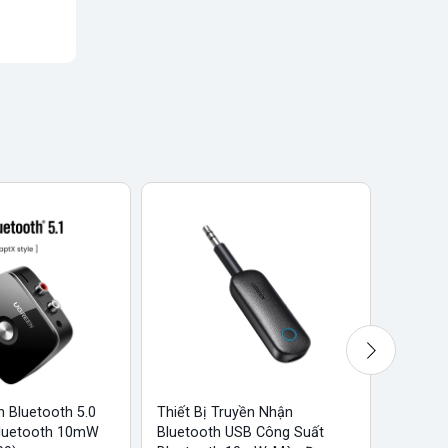
n Bluetooth 5.0
Thiết Bị Truyền Nhận
Thiết B
Bluetooth 10mW
Bluetooth USB Công Suất
Công S