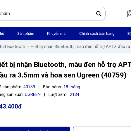
chủ
Sản phẩm
Khuyến mãi
Chính sách bán hàng
B
Phát Buetooth
hiết bị nhận Bluetooth, màu đen hỗ trợ APTX đầu 
iết bị nhận Bluetooth, màu đen hỗ trợ AP
ầu ra 3.5mm và hoa sen Ugreen (40759)
ã sản phẩm:
40759
|
Bảo hành:
18 tháng
ng sản xuất:
UGREEN
|
Lượt xem:
2134
43.400đ