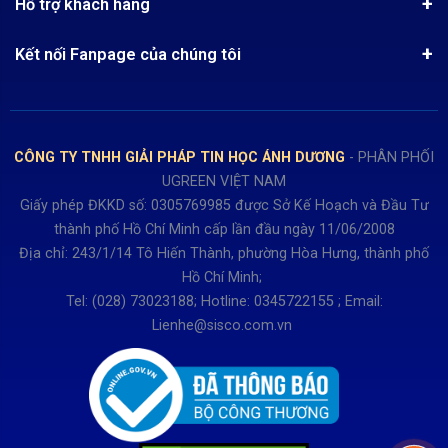
Công nghệ - Sản phẩm mới
Hỗ trợ khách hàng
Tra cứu đơn hàng
Chính sách thanh toán
Tin tuyển dụng
Liên hệ
Điện thoai: (028)73023188
Chính sách Hủy, Đổi, Trả hàng
Kết nối Fanpage của chúng tôi
Review sản phẩm
Bán hàng: 0345722155
Chính sách Giao nhận, Kiểm hàng
Bảo hành: 0931249442
Hướng dẫn đăng ký tài khoản
Hợp tác: LienHe@sisco.com.vn
Chính sách bán hàng Dự án
CÔNG TY TNHH GIẢI PHÁP TIN HỌC ÁNH DƯƠNG
- PHÂN PHỐI
Thời gian làm việc từ Thứ 2- Thứ 7
UGREEN VIỆT NAM
Buổi sáng 8h15 đến 12h.
Giấy phép ĐKKD số: 0305769985 được Sở Kế Hoạch và Đầu Tư
Buổi chiều từ 13h15 đến 17h30
thành phố Hồ Chí Minh cấp lần đầu ngày 11/06/2008
Thứ 7 làm đến 15h30 chiều.
Địa chỉ: 243/1/14 Tô Hiến Thành, phường Hòa Hưng, thành phố
Hồ Chí Minh;
Tel: (028) 73023188; Hotline: 0345722155 ; Email:
Lienhe@sisco.com.vn