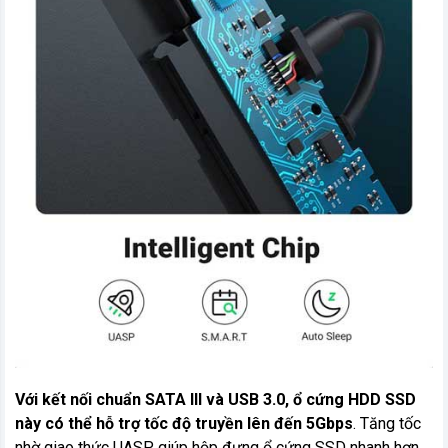
Với kết nối chuẩn SATA III và USB 3.0, ổ cứng HDD SSD
này có thể hỗ trợ tốc độ truyền lên đến 5Gbps
. Tăng tốc
nhờ giao thức UASP, giúp hộp đựng ổ cứng SSD nhanh hơn