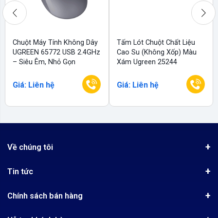
Chuột Máy Tính Không Dây
Tấm Lót Chuột Chất Liệu
UGREEN 65772 USB 2.4GHz
Cao Su (không Xốp) Màu
– Siêu Êm, Nhỏ Gọn
Xám Ugreen 25244
Giá: Liên hệ
Giá: Liên hệ
Về chúng tôi
Giới thiệu
Tin tức
Chứng nhận phân phối Ugreen
Tin khuyến mãi
Quy chế hoạt động
Chính sách bán hàng
Kinh nghiệm mua hàng
Chính sách bảo mật
Hướng dẫn đặt hàng