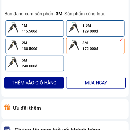
Bạn đang xem sản phẩm
3M
. Sản phẩm cùng loại:
1M
1.5M
115.500đ
129.000đ
2M
3M
130.500đ
172.000đ
5M
248.000đ
THÊM VÀO GIỎ HÀNG
MUA NGAY
Ưu đãi thêm
Chúng tôi cam kết với khách hàng