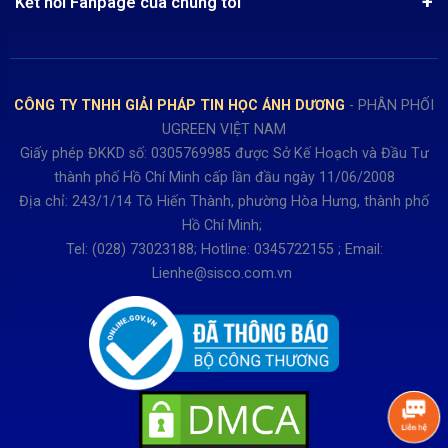
Chính sách Hủy, Đổi, Trả hàng
Kết nối Fanpage của chúng tôi
Review sản phẩm
Bán hàng: 0345722155
Chính sách Giao nhận, Kiểm hàng
Bảo hành: 0931249442
Hướng dẫn đăng ký tài khoản
Hợp tác: LienHe@sisco.com.vn
Chính sách bán hàng Dự án
CÔNG TY TNHH GIẢI PHÁP TIN HỌC ÁNH DƯƠNG
- PHÂN PHỐI
Thời gian làm việc từ Thứ 2- Thứ 7
UGREEN VIỆT NAM
Buổi sáng 8h15 đến 12h.
Giấy phép ĐKKD số: 0305769985 được Sở Kế Hoạch và Đầu Tư
Buổi chiều từ 13h15 đến 17h30
thành phố Hồ Chí Minh cấp lần đầu ngày 11/06/2008
Thứ 7 làm đến 15h30 chiều.
Địa chỉ: 243/1/14 Tô Hiến Thành, phường Hòa Hưng, thành phố
Hồ Chí Minh;
Tel: (028) 73023188; Hotline: 0345722155 ; Email:
Lienhe@sisco.com.vn