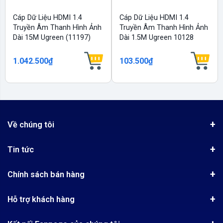
Cáp Dữ Liệu HDMI 1.4
Cáp Dữ Liệu HDMI 1.4
Truyền Âm Thanh Hình Ảnh
Truyền Âm Thanh Hình Ảnh
Dài 15M Ugreen (11197)
Dài 1.5M Ugreen 10128
1.042.500₫
103.500₫
Về chúng tôi
Giới thiệu
Tin tức
Chứng nhận phân phối Ugreen
Tin khuyến mãi
Quy chế hoạt động
Chính sách bán hàng
Kinh nghiệm mua hàng
Chính sách bảo mật
Hướng dẫn đặt hàng
Công nghệ - Sản phẩm mới
Hỗ trợ khách hàng
Tra cứu đơn hàng
Chính sách thanh toán
Tin tuyển dụng
Liên hệ
Điện thoai: (028)73023188