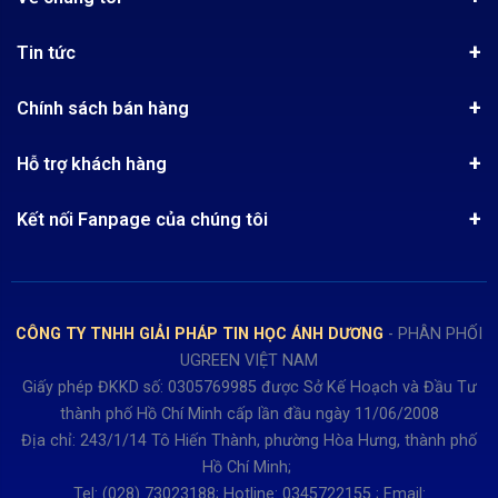
Giới thiệu
Tin tức
Chứng nhận phân phối Ugreen
Tin khuyến mãi
Quy chế hoạt động
Chính sách bán hàng
Kinh nghiệm mua hàng
Chính sách bảo mật
Hướng dẫn đặt hàng
Công nghệ - Sản phẩm mới
Hỗ trợ khách hàng
Tra cứu đơn hàng
Chính sách thanh toán
Tin tuyển dụng
Liên hệ
Điện thoai: (028)73023188
Chính sách Hủy, Đổi, Trả hàng
Kết nối Fanpage của chúng tôi
Review sản phẩm
Bán hàng: 0345722155
Chính sách Giao nhận, Kiểm hàng
Bảo hành: 0931249442
Hướng dẫn đăng ký tài khoản
Hợp tác: LienHe@sisco.com.vn
Chính sách bán hàng Dự án
CÔNG TY TNHH GIẢI PHÁP TIN HỌC ÁNH DƯƠNG
- PHÂN PHỐI
Thời gian làm việc từ Thứ 2- Thứ 7
UGREEN VIỆT NAM
Buổi sáng 8h15 đến 12h.
Giấy phép ĐKKD số: 0305769985 được Sở Kế Hoạch và Đầu Tư
Buổi chiều từ 13h15 đến 17h30
thành phố Hồ Chí Minh cấp lần đầu ngày 11/06/2008
Thứ 7 làm đến 15h30 chiều.
Địa chỉ: 243/1/14 Tô Hiến Thành, phường Hòa Hưng, thành phố
Hồ Chí Minh;
Tel: (028) 73023188; Hotline: 0345722155 ; Email: