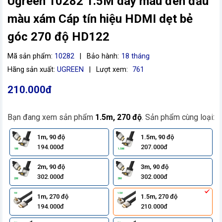
Ugreen 10282 1.5M dây màu đen đầu
màu xám Cáp tín hiệu HDMI dẹt bẻ
góc 270 độ HD122
Mã sản phẩm:
10282
|
Bảo hành:
18 tháng
Hãng sản xuất:
UGREEN
|
Lượt xem:
761
210.000đ
Bạn đang xem sản phẩm
1.5m, 270 độ
. Sản phẩm cùng loại:
1m, 90 độ
1.5m, 90 độ
194.000đ
207.000đ
2m, 90 độ
3m, 90 độ
302.000đ
302.000đ
1m, 270 độ
1.5m, 270 độ
194.000đ
210.000đ