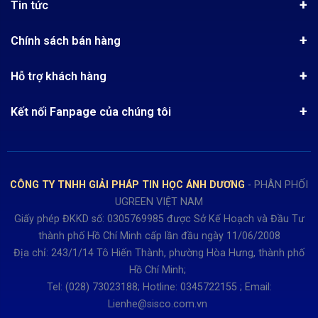
Tin tức
Chứng nhận phân phối Ugreen
Tin khuyến mãi
Quy chế hoạt động
Chính sách bán hàng
Kinh nghiệm mua hàng
Chính sách bảo mật
Hướng dẫn đặt hàng
Công nghệ - Sản phẩm mới
Hỗ trợ khách hàng
Tra cứu đơn hàng
Chính sách thanh toán
Tin tuyển dụng
Liên hệ
Điện thoai: (028)73023188
Chính sách Hủy, Đổi, Trả hàng
Kết nối Fanpage của chúng tôi
Review sản phẩm
Bán hàng: 0345722155
Chính sách Giao nhận, Kiểm hàng
Bảo hành: 0931249442
Hướng dẫn đăng ký tài khoản
Hợp tác: LienHe@sisco.com.vn
Chính sách bán hàng Dự án
CÔNG TY TNHH GIẢI PHÁP TIN HỌC ÁNH DƯƠNG
- PHÂN PHỐI
Thời gian làm việc từ Thứ 2- Thứ 7
UGREEN VIỆT NAM
Buổi sáng 8h15 đến 12h.
Giấy phép ĐKKD số: 0305769985 được Sở Kế Hoạch và Đầu Tư
Buổi chiều từ 13h15 đến 17h30
thành phố Hồ Chí Minh cấp lần đầu ngày 11/06/2008
Thứ 7 làm đến 15h30 chiều.
Địa chỉ: 243/1/14 Tô Hiến Thành, phường Hòa Hưng, thành phố
Hồ Chí Minh;
Tel: (028) 73023188; Hotline: 0345722155 ; Email:
Lienhe@sisco.com.vn