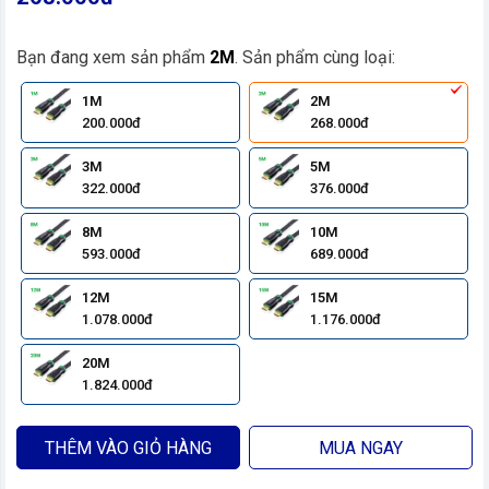
Bạn đang xem sản phẩm
2M
. Sản phẩm cùng loại:
1M
2M
200.000đ
268.000đ
3M
5M
322.000đ
376.000đ
8M
10M
593.000đ
689.000đ
12M
15M
1.078.000đ
1.176.000đ
20M
1.824.000đ
THÊM VÀO GIỎ HÀNG
MUA NGAY