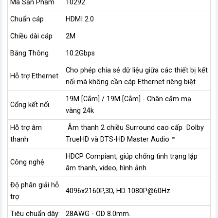
Mã Sản Phẩm
10292
Chuẩn cáp
HDMI 2.0
Chiều dài cáp
2M
Băng Thông
10.2Gbps
Cho phép chia sẻ dữ liệu giữa các thiết bị kết
Hỗ trợ Ethernet
nối mà không cần cáp Ethernet riêng biệt
19M [Cắm] / 19M [Cắm] - Chân cắm mạ
Cổng kết nối
vàng 24k
Hỗ trợ âm
Âm thanh 2 chiều Surround cao cấp Dolby
thanh
TrueHD và DTS-HD Master Audio ™
HDCP Compiant, giúp chống tình trạng lặp
Công nghệ
âm thanh, video, hình ảnh
Độ phân giải hỗ
4096x2160P,3D, HD 1080P@60Hz
trợ
Tiêu chuẩn dây:
28AWG - OD 8.0mm.