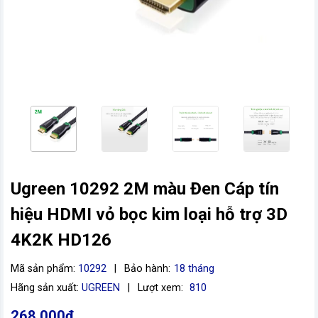
Ugreen 10292 2M màu Đen Cáp tín
vn
hiệu HDMI vỏ bọc kim loại hỗ trợ 3D
4K2K HD126
Mã sản phẩm:
10292
|
Bảo hành:
18 tháng
Hãng sản xuất:
UGREEN
|
Lượt xem:
810
268.000đ