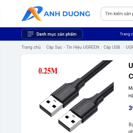
Trang 
Danh mục sản phẩm
Trang chủ
Cáp Sạc - Tín Hiệu UGREEN
Cáp USB
UG
U
C
M
Hã
3
B
ph