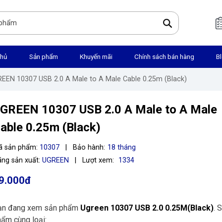
chủ
Sản phẩm
Khuyến mãi
Chính sách bán hàng
B
REEN 10307 USB 2.0 A Male to A Male Cable 0.25m (Black)
GREEN 10307 USB 2.0 A Male to A Male
able 0.25m (Black)
ã sản phẩm:
10307
|
Bảo hành:
18 tháng
ng sản xuất:
UGREEN
|
Lượt xem:
1334
9.000đ
ạn đang xem sản phẩm
Ugreen 10307 USB 2.0 0.25M(Black)
. 
ẩm cùng loại: