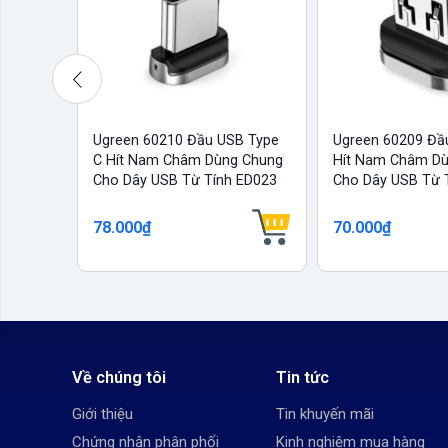
Ugreen 60210 Đầu USB Type
Ugreen 60209 Đầ
C Hít Nam Châm Dùng Chung
Hít Nam Châm D
Cho Dây USB Từ Tính ED023
Cho Dây USB Từ 
78.000₫
70.000₫
Về chúng tôi
Tin tức
Giới thiệu
Tin khuyến mãi
Chứng nhận phân phối
Kinh nghiệm mua hàng