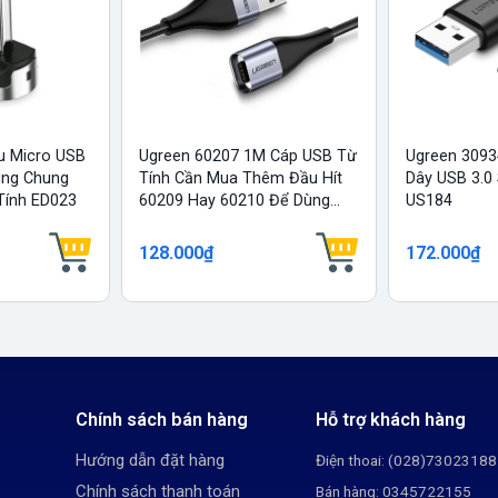
u Micro USB
Ugreen 60207 1M Cáp USB Từ
Ugreen 309
ùng Chung
Tính Cần Mua Thêm Đầu Hít
Dây USB 3.0
Tính ED023
60209 Hay 60210 Để Dùng...
US184
128.000₫
172.000₫
Chính sách bán hàng
Hỗ trợ khách hàng
Hướng dẫn đặt hàng
Điện thoai: (028)73023188
Chính sách thanh toán
Bán hàng: 0345722155