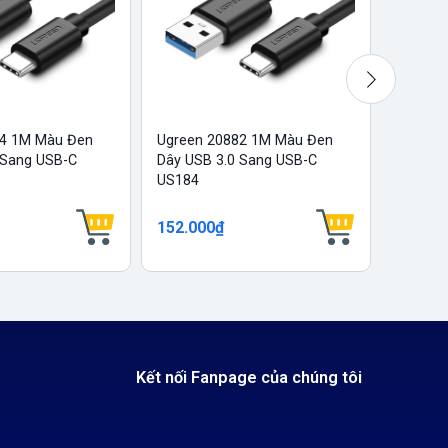
34 1M Màu Đen
Ugreen 20882 1M Màu Đen
Ugreen
 Sang USB-C
Dây USB 3.0 Sang USB-C
Dây USB
US184
US184
152.000₫
109.00
Kết nối Fanpage của chúng tôi