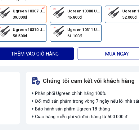
Ugreen 10307 USB 2.0 0.25M(Black)
Ugreen 10308 USB 2.0 0.5M(Black)
39.000đ
46.800đ
52.000đ
Ugreen 10310 USB 2.0 1.5M(Black)
Ugreen 10311 USB 2.0 2M(Black)
58.500đ
61.100đ
THÊM VÀO GIỎ HÀNG
MUA NGAY
Chúng tôi cam kết với khách hàng
Phân phối Ugreen chính hãng 100%
Đổi mới sản phẩm trong vòng 7 ngày nếu lỗi nhà sả
Bảo hành sản phẩm Ugreen 18 tháng
Giao hàng miễn phí với đơn hàng từ 500.000 đ