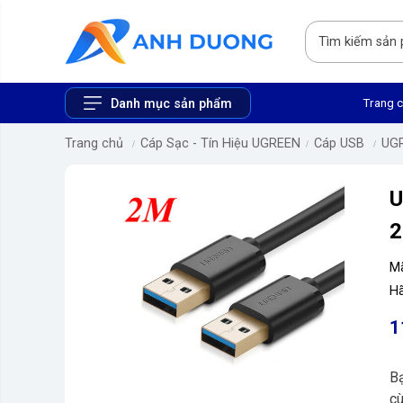
Trang 
Danh mục sản phẩm
Trang chủ
Cáp Sạc - Tín Hiệu UGREEN
Cáp USB
UG
U
2
M
Hã
1
B
cù