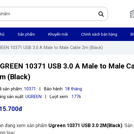
chủ
Sản phẩm
Khuyến mãi
Chính sách bán hàng
B
REEN 10371 USB 3.0 A Male to Male Cable 2m (Black)
GREEN 10371 USB 3.0 A Male to Male Ca
m (Black)
ã sản phẩm:
10371
|
Bảo hành:
18 tháng
ng sản xuất:
UGREEN
|
Lượt xem:
1776
15.700đ
ạn đang xem sản phẩm
Ugreen 10371 USB 3.0 2M(Black)
. Sản
ng loại: