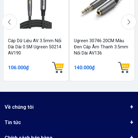
Cáp Dữ Liệu AV 3.5mm Nối
Ugreen 30746 20CM Màu
Dài Dài 0.5M Ugreen 50214
Đen Cáp Âm Thanh 3.5mm
AV190
Nối Dài AV136
106.000₫
140.000₫
Về chúng tôi
Giới thiệu
Tin tức
Chứng nhận phân phối Ugreen
Tin khuyến mãi
Quy chế hoạt động
Chính sách bán hàng