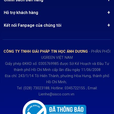
Kinh nghiệm mua hàng
Chính sách bảo mật
Hướng dẫn đặt hàng
Công nghệ - Sản phẩm mới
Hỗ trợ khách hàng
Tra cứu đơn hàng
Chính sách thanh toán
Tin tuyển dụng
Liên hệ
Điện thoai: (028)73023188
Chính sách Hủy, Đổi, Trả hàng
Kết nối Fanpage của chúng tôi
Review sản phẩm
Bán hàng: 0345722155
Chính sách Giao nhận, Kiểm hàng
Bảo hành: 0931249442
Hướng dẫn đăng ký tài khoản
Hợp tác: LienHe@sisco.com.vn
Chính sách bán hàng Dự án
CÔNG TY TNHH GIẢI PHÁP TIN HỌC ÁNH DƯƠNG
- PHÂN PHỐI
Thời gian làm việc từ Thứ 2- Thứ 7
UGREEN VIỆT NAM
Buổi sáng 8h15 đến 12h.
Giấy phép ĐKKD số: 0305769985 được Sở Kế Hoạch và Đầu Tư
Buổi chiều từ 13h15 đến 17h30
thành phố Hồ Chí Minh cấp lần đầu ngày 11/06/2008
Thứ 7 làm đến 15h30 chiều.
Địa chỉ: 243/1/14 Tô Hiến Thành, phường Hòa Hưng, thành phố
Hồ Chí Minh;
Tel: (028) 73023188; Hotline: 0345722155 ; Email:
Lienhe@sisco.com.vn