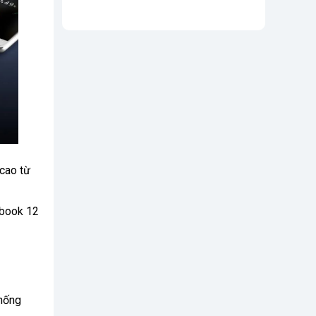
 cao từ
cbook 12
chống