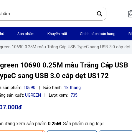
chủ
Sản phẩm
Khuyến mãi
Chính sách bán hàng
B
Ugreen 10690 0.25M màu Trắng Cáp USB TypeC sang USB 3.0 cáp dẹ
green 10690 0.25M màu Trắng Cáp USB
ypeC sang USB 3.0 cáp dẹt US172
ã sản phẩm:
10690
|
Bảo hành:
18 tháng
ng sản xuất:
UGREEN
|
Lượt xem:
735
07.000đ
ạn đang xem sản phẩm
0.25M
. Sản phẩm cùng loại: