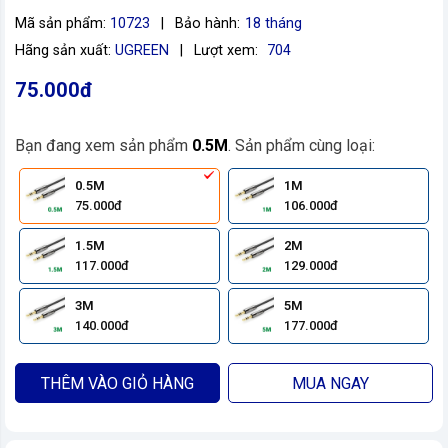
Mã sản phẩm:
10723
|
Bảo hành:
18 tháng
Hãng sản xuất:
UGREEN
|
Lượt xem:
704
75.000đ
Bạn đang xem sản phẩm
0.5M
. Sản phẩm cùng loại:
0.5M
1M
75.000đ
106.000đ
1.5M
2M
117.000đ
129.000đ
3M
5M
140.000đ
177.000đ
THÊM VÀO GIỎ HÀNG
MUA NGAY