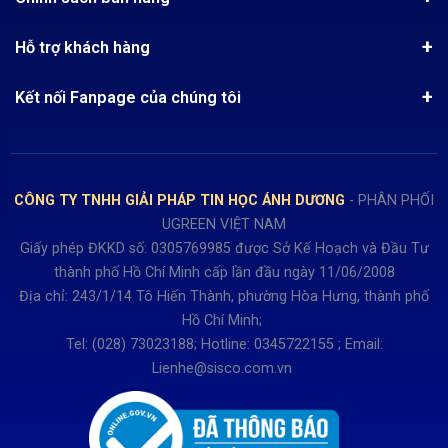
Kinh nghiệm mua hàng
Chính sách bảo mật
Hướng dẫn đặt hàng
Công nghệ - Sản phẩm mới
Hỗ trợ khách hàng
Tra cứu đơn hàng
Chính sách thanh toán
Tin tuyển dụng
Liên hệ
Điện thoai: (028)73023188
Chính sách Hủy, Đổi, Trả hàng
Kết nối Fanpage của chúng tôi
Review sản phẩm
Bán hàng: 0345722155
Chính sách Giao nhận, Kiểm hàng
Bảo hành: 0931249442
Hướng dẫn đăng ký tài khoản
Hợp tác: LienHe@sisco.com.vn
Chính sách bán hàng Dự án
CÔNG TY TNHH GIẢI PHÁP TIN HỌC ÁNH DƯƠNG
- PHÂN PHỐI
Thời gian làm việc từ Thứ 2- Thứ 7
UGREEN VIỆT NAM
Buổi sáng 8h15 đến 12h.
Giấy phép ĐKKD số: 0305769985 được Sở Kế Hoạch và Đầu Tư
Buổi chiều từ 13h15 đến 17h30
thành phố Hồ Chí Minh cấp lần đầu ngày 11/06/2008
Thứ 7 làm đến 15h30 chiều.
Địa chỉ: 243/1/14 Tô Hiến Thành, phường Hòa Hưng, thành phố
Hồ Chí Minh;
Tel: (028) 73023188; Hotline: 0345722155 ; Email:
Lienhe@sisco.com.vn