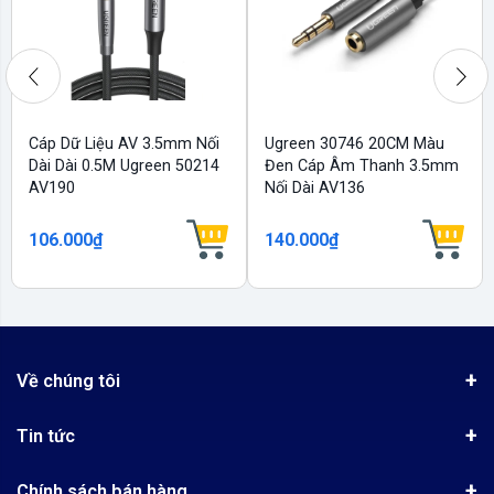
Cáp Dữ Liệu AV 3.5mm Nối
Ugreen 30746 20CM Màu
Dài Dài 0.5M Ugreen 50214
Đen Cáp Âm Thanh 3.5mm
AV190
Nối Dài AV136
106.000₫
140.000₫
Về chúng tôi
Giới thiệu
Tin tức
Chứng nhận phân phối Ugreen
Tin khuyến mãi
Quy chế hoạt động
Chính sách bán hàng