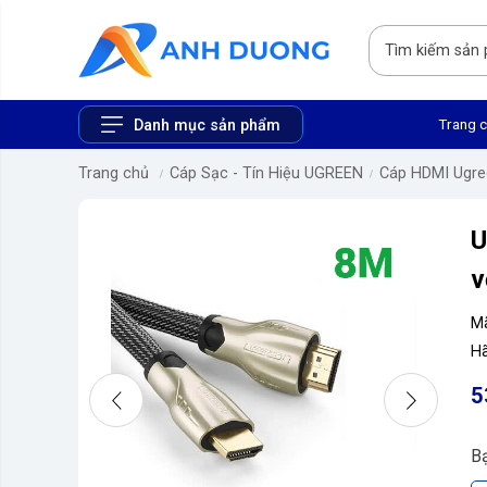
Trang 
Danh mục sản phẩm
Trang chủ
Cáp Sạc - Tín Hiệu UGREEN
Cáp HDMI Ugre
U
v
M
Hã
5
B