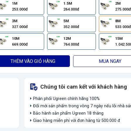
1M
1.5M
2M
253.000đ
264.000đ
275.000đ
3M
5M
8M
327.000đ
352.000đ
533.000đ
10M
12M
15M
669.000đ
764.000đ
1.042.50
THÊM VÀO GIỎ HÀNG
MUA NGAY
Chúng tôi cam kết với khách hàng
Phân phối Ugreen chính hãng 100%
Đổi mới sản phẩm trong vòng 7 ngày nếu lỗi nhà sả
Bảo hành sản phẩm Ugreen 18 tháng
Giao hàng miễn phí với đơn hàng từ 500.000 đ