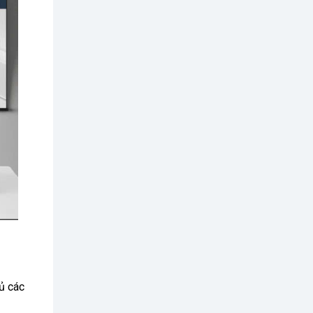
ủ các