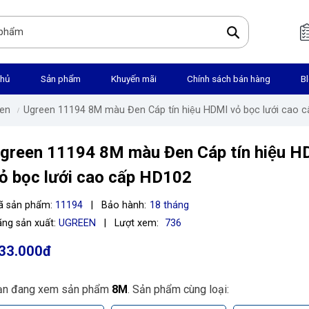
chủ
Sản phẩm
Khuyến mãi
Chính sách bán hàng
B
en
Ugreen 11194 8M màu Đen Cáp tín hiệu HDMI vỏ bọc lưới cao 
green 11194 8M màu Đen Cáp tín hiệu 
ỏ bọc lưới cao cấp HD102
ã sản phẩm:
11194
|
Bảo hành:
18 tháng
ng sản xuất:
UGREEN
|
Lượt xem:
736
33.000đ
ạn đang xem sản phẩm
8M
. Sản phẩm cùng loại: