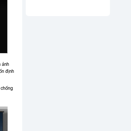
h ảnh
 ổn định
à chống