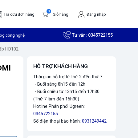
0
Tra cứu đơn hàng
Giỏ hàng
Đăng nhập
log công nghệ
Tư vấn:
0345722155
cấp HD102
HỖ TRỢ KHÁCH HÀNG
HDMI
Thời gian hỗ trợ từ thứ 2 đến thứ 7
- Buổi sáng 8h15 đến 12h
- Buổi chiều từ 13h15 đến 17h30.
(Thứ 7 làm đến 15h30)
Hotline Phân phối Ugreen:
0345722155
Số điện thoại bảo hành:
0931249442