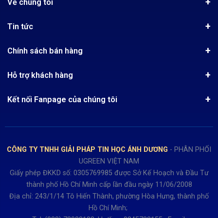
Về chúng tôi
Giới thiệu
Tin tức
Chứng nhận phân phối Ugreen
Tin khuyến mãi
Quy chế hoạt động
Chính sách bán hàng
Kinh nghiệm mua hàng
Chính sách bảo mật
Hướng dẫn đặt hàng
Công nghệ - Sản phẩm mới
Hỗ trợ khách hàng
Tra cứu đơn hàng
Chính sách thanh toán
Tin tuyển dụng
Liên hệ
Điện thoai: (028)73023188
Chính sách Hủy, Đổi, Trả hàng
Kết nối Fanpage của chúng tôi
Review sản phẩm
Bán hàng: 0345722155
Chính sách Giao nhận, Kiểm hàng
Bảo hành: 0931249442
Hướng dẫn đăng ký tài khoản
Hợp tác: LienHe@sisco.com.vn
Chính sách bán hàng Dự án
CÔNG TY TNHH GIẢI PHÁP TIN HỌC ÁNH DƯƠNG
- PHÂN PHỐI
Thời gian làm việc từ Thứ 2- Thứ 7
UGREEN VIỆT NAM
Buổi sáng 8h15 đến 12h.
Giấy phép ĐKKD số: 0305769985 được Sở Kế Hoạch và Đầu Tư
Buổi chiều từ 13h15 đến 17h30
thành phố Hồ Chí Minh cấp lần đầu ngày 11/06/2008
Thứ 7 làm đến 15h30 chiều.
Địa chỉ: 243/1/14 Tô Hiến Thành, phường Hòa Hưng, thành phố
Hồ Chí Minh;