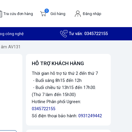
0
Tra cứu đơn hàng
Giỏ hàng
Đăng nhập
log công nghệ
Tư vấn:
0345722155
n âm AV131
HỖ TRỢ KHÁCH HÀNG
Thời gian hỗ trợ từ thứ 2 đến thứ 7
- Buổi sáng 8h15 đến 12h
- Buổi chiều từ 13h15 đến 17h30.
(Thứ 7 làm đến 15h30)
Hotline Phân phối Ugreen:
0345722155
Số điện thoại bảo hành:
0931249442