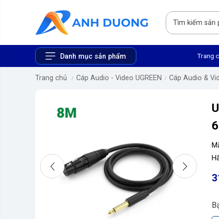
Trang 
Danh mục sản phẩm
Trang chủ
Cáp Audio - Video UGREEN
Cáp Audio & Vi
U
6
M
Hã
3
B