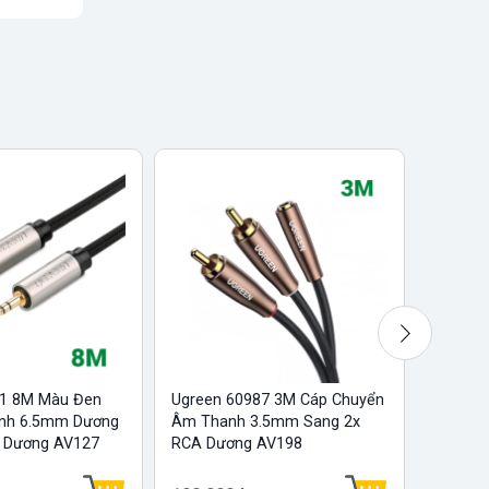
1 8M Màu Đen
Ugreen 60987 3M Cáp Chuyển
Ugreen
anh 6.5mm Dương
Âm Thanh 3.5mm Sang 2x
Đầu Cá
 Dương AV127
RCA Dương AV198
Đổi Âm
2...