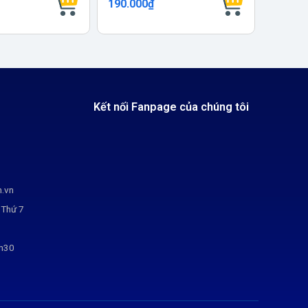
190.000₫
204.00
Kết nối Fanpage của chúng tôi
m.vn
 Thứ 7
7h30