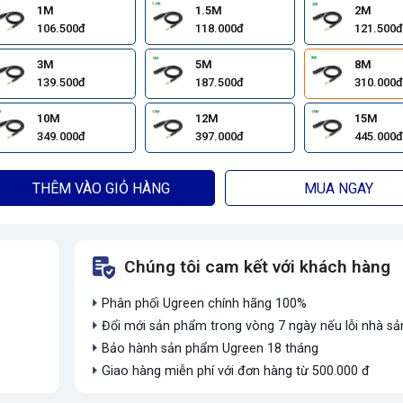
1M
1.5M
2M
106.500đ
118.000đ
121.500đ
3M
5M
8M
139.500đ
187.500đ
310.000đ
10M
12M
15M
349.000đ
397.000đ
445.000đ
THÊM VÀO GIỎ HÀNG
MUA NGAY
Chúng tôi cam kết với khách hàng
Phân phối Ugreen chính hãng 100%
Đổi mới sản phẩm trong vòng 7 ngày nếu lỗi nhà sả
Bảo hành sản phẩm Ugreen 18 tháng
Giao hàng miễn phí với đơn hàng từ 500.000 đ