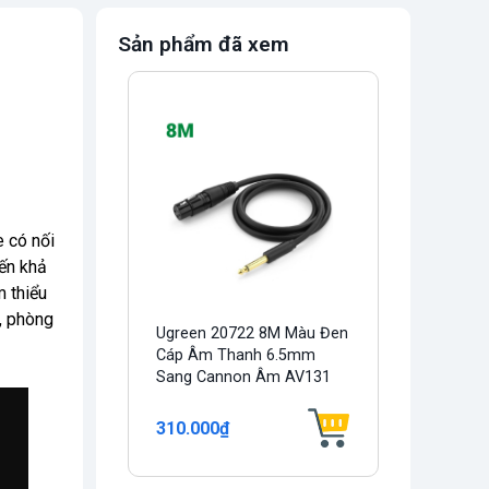
Sản phẩm đã xem
e có nối
ến khả
m thiểu
o, phòng
Ugreen 20722 8M Màu Đen
Cáp Âm Thanh 6.5mm
Sang Cannon Âm AV131
310.000₫