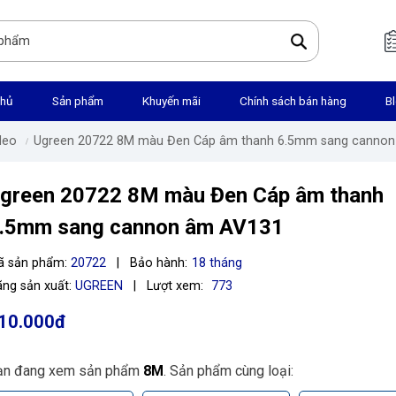
chủ
Sản phẩm
Khuyến mãi
Chính sách bán hàng
B
deo
Ugreen 20722 8M màu Đen Cáp âm thanh 6.5mm sang canno
green 20722 8M màu Đen Cáp âm thanh
.5mm sang cannon âm AV131
ã sản phẩm:
20722
|
Bảo hành:
18 tháng
ng sản xuất:
UGREEN
|
Lượt xem:
773
10.000đ
ạn đang xem sản phẩm
8M
. Sản phẩm cùng loại: