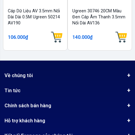
Cáp Dữ Liệu AV 3.5mm Nối
Ugreen 30746 20CM Màu
Dài Dài 0.5M Ugreen 50214
Đen Cáp Âm Thanh 3.5mm
AV190
Nối Dài AV136
106.000₫
140.000₫
Về chúng tôi
Giới thiệu
Tin tức
Chứng nhận phân phối Ugreen
Tin khuyến mãi
Quy chế hoạt động
Chính sách bán hàng
Kinh nghiệm mua hàng
Chính sách bảo mật
Hướng dẫn đặt hàng
Công nghệ - Sản phẩm mới
Hỗ trợ khách hàng
Tra cứu đơn hàng
Chính sách thanh toán
Tin tuyển dụng
Liên hệ
Điện thoai: (028)73023188