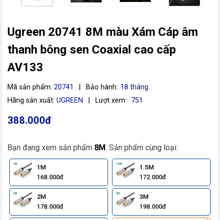
Ugreen 20741 8M màu Xám Cáp âm
thanh bông sen Coaxial cao cấp
AV133
Mã sản phẩm:
20741
|
Bảo hành:
18 tháng
Hãng sản xuất:
UGREEN
|
Lượt xem:
751
388.000đ
Bạn đang xem sản phẩm
8M
. Sản phẩm cùng loại:
1M
1.5M
168.000đ
172.000đ
2M
3M
178.000đ
198.000đ