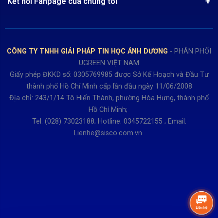
Chính sách Hủy, Đổi, Trả hàng
Kết nối Fanpage của chúng tôi
Review sản phẩm
Bán hàng: 0345722155
Chính sách Giao nhận, Kiểm hàng
Bảo hành: 0931249442
Hướng dẫn đăng ký tài khoản
Hợp tác: LienHe@sisco.com.vn
Chính sách bán hàng Dự án
CÔNG TY TNHH GIẢI PHÁP TIN HỌC ÁNH DƯƠNG
- PHÂN PHỐI
Thời gian làm việc từ Thứ 2- Thứ 7
UGREEN VIỆT NAM
Buổi sáng 8h15 đến 12h.
Giấy phép ĐKKD số: 0305769985 được Sở Kế Hoạch và Đầu Tư
Buổi chiều từ 13h15 đến 17h30
thành phố Hồ Chí Minh cấp lần đầu ngày 11/06/2008
Thứ 7 làm đến 15h30 chiều.
Địa chỉ: 243/1/14 Tô Hiến Thành, phường Hòa Hưng, thành phố
Hồ Chí Minh;
Tel: (028) 73023188; Hotline: 0345722155 ; Email:
Lienhe@sisco.com.vn