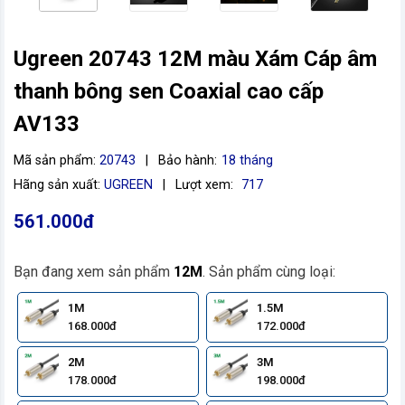
Ugreen 20743 12M màu Xám Cáp âm
thanh bông sen Coaxial cao cấp
AV133
Mã sản phẩm:
20743
|
Bảo hành:
18 tháng
Hãng sản xuất:
UGREEN
|
Lượt xem:
717
561.000đ
Bạn đang xem sản phẩm
12M
. Sản phẩm cùng loại:
1M
1.5M
168.000đ
172.000đ
2M
3M
178.000đ
198.000đ