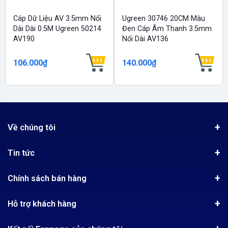
Cáp Dữ Liệu AV 3.5mm Nối
Ugreen 30746 20CM Màu
Dài Dài 0.5M Ugreen 50214
Đen Cáp Âm Thanh 3.5mm
AV190
Nối Dài AV136
106.000₫
140.000₫
Về chúng tôi
Giới thiệu
Tin tức
Chứng nhận phân phối Ugreen
Tin khuyến mãi
Quy chế hoạt động
Chính sách bán hàng
Kinh nghiệm mua hàng
Chính sách bảo mật
Hướng dẫn đặt hàng
Công nghệ - Sản phẩm mới
Hỗ trợ khách hàng
Tra cứu đơn hàng
Chính sách thanh toán
Tin tuyển dụng
Liên hệ
Điện thoai: (028)73023188