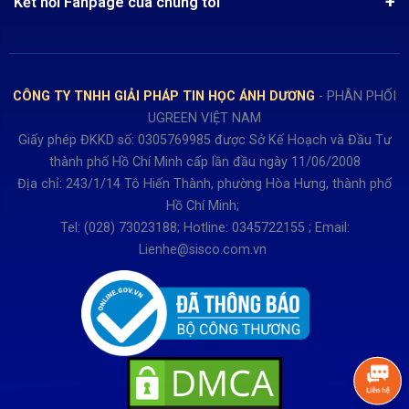
Chính sách Hủy, Đổi, Trả hàng
Kết nối Fanpage của chúng tôi
Review sản phẩm
Bán hàng: 0345722155
Chính sách Giao nhận, Kiểm hàng
Bảo hành: 0931249442
Hướng dẫn đăng ký tài khoản
Hợp tác: LienHe@sisco.com.vn
Chính sách bán hàng Dự án
CÔNG TY TNHH GIẢI PHÁP TIN HỌC ÁNH DƯƠNG
- PHÂN PHỐI
Thời gian làm việc từ Thứ 2- Thứ 7
UGREEN VIỆT NAM
Buổi sáng 8h15 đến 12h.
Giấy phép ĐKKD số: 0305769985 được Sở Kế Hoạch và Đầu Tư
Buổi chiều từ 13h15 đến 17h30
thành phố Hồ Chí Minh cấp lần đầu ngày 11/06/2008
Thứ 7 làm đến 15h30 chiều.
Địa chỉ: 243/1/14 Tô Hiến Thành, phường Hòa Hưng, thành phố
Hồ Chí Minh;
Tel: (028) 73023188; Hotline: 0345722155 ; Email:
Lienhe@sisco.com.vn