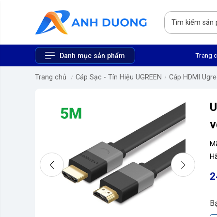
Trang 
Danh mục sản phẩm
Trang chủ
Cáp Sạc - Tín Hiệu UGREEN
Cáp HDMI Ugre
U
v
M
Hã
2
B