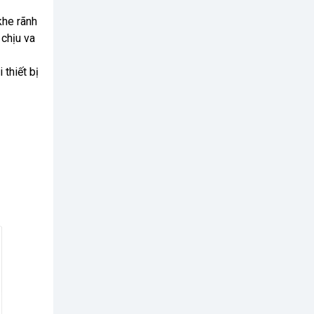
khe rãnh
chịu va
thiết bị