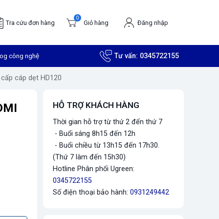
0
Tra cứu đơn hàng
Giỏ hàng
Đăng nhập
log công nghệ
Tư vấn:
0345722155
cấp cáp dẹt HD120
HỖ TRỢ KHÁCH HÀNG
HDMI
Thời gian hỗ trợ từ thứ 2 đến thứ 7
- Buổi sáng 8h15 đến 12h
- Buổi chiều từ 13h15 đến 17h30.
(Thứ 7 làm đến 15h30)
Hotline Phân phối Ugreen:
0345722155
Số điện thoại bảo hành:
0931249442