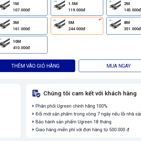
1M
1.5M
2M
107.000đ
119.000đ
145.000đ
3M
5M
8M
161.000đ
244.000đ
351.000đ
10M
410.000đ
THÊM VÀO GIỎ HÀNG
MUA NGAY
Chúng tôi cam kết với khách hàng
Phân phối Ugreen chính hãng 100%
Đổi mới sản phẩm trong vòng 7 ngày nếu lỗi nhà sả
Bảo hành sản phẩm Ugreen 18 tháng
Giao hàng miễn phí với đơn hàng từ 500.000 đ