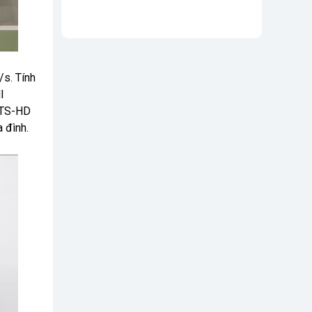
/s. Tính
I
 DTS-HD
 đình.