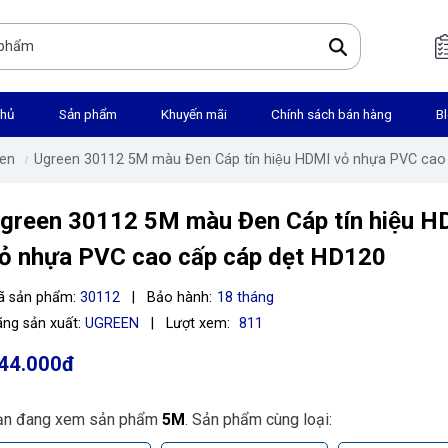
chủ
Sản phẩm
Khuyến mãi
Chính sách bán hàng
B
en
Ugreen 30112 5M màu Đen Cáp tín hiệu HDMI vỏ nhựa PVC cao 
green 30112 5M màu Đen Cáp tín hiệu 
ỏ nhựa PVC cao cấp cáp dẹt HD120
ã sản phẩm:
30112
|
Bảo hành:
18 tháng
ng sản xuất:
UGREEN
|
Lượt xem:
811
44.000đ
ạn đang xem sản phẩm
5M
. Sản phẩm cùng loại: