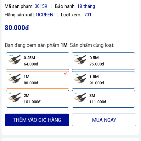
Mã sản phẩm:
30159
|
Bảo hành:
18 tháng
Hãng sản xuất:
UGREEN
|
Lượt xem:
701
80.000đ
Bạn đang xem sản phẩm
1M
. Sản phẩm cùng loại:
0.25M
0.5M
64.000đ
75.000đ
1M
1.5M
80.000đ
91.000đ
2M
3M
101.000đ
111.000đ
THÊM VÀO GIỎ HÀNG
MUA NGAY