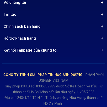
Về chúng tôi
Giới thiệu
Tin tức
Chứng nhận phân phối Ugreen
Tin khuyến mãi
Quy chế hoạt động
Chính sách bán hàng
Kinh nghiệm mua hàng
Chính sách bảo mật
Hướng dẫn đặt hàng
Công nghệ - Sản phẩm mới
Hỗ trợ khách hàng
Tra cứu đơn hàng
Chính sách thanh toán
Tin tuyển dụng
Liên hệ
Điện thoai: (028)73023188
Chính sách Hủy, Đổi, Trả hàng
Kết nối Fanpage của chúng tôi
Review sản phẩm
Bán hàng: 0345722155
Chính sách Giao nhận, Kiểm hàng
Bảo hành: 0931249442
Hướng dẫn đăng ký tài khoản
Hợp tác: LienHe@sisco.com.vn
Chính sách bán hàng Dự án
CÔNG TY TNHH GIẢI PHÁP TIN HỌC ÁNH DƯƠNG
- PHÂN PHỐI
Thời gian làm việc từ Thứ 2- Thứ 7
UGREEN VIỆT NAM
Buổi sáng 8h15 đến 12h.
Giấy phép ĐKKD số: 0305769985 được Sở Kế Hoạch và Đầu Tư
Buổi chiều từ 13h15 đến 17h30
thành phố Hồ Chí Minh cấp lần đầu ngày 11/06/2008
Thứ 7 làm đến 15h30 chiều.
Địa chỉ: 243/1/14 Tô Hiến Thành, phường Hòa Hưng, thành phố
Hồ Chí Minh;