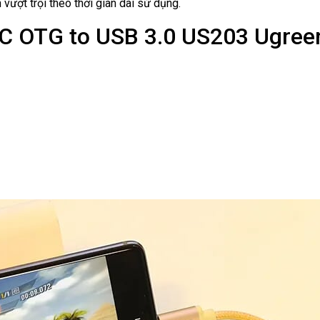
vượt trội theo thời gian dài sử dụng.
C OTG to USB 3.0 US203 Ugree