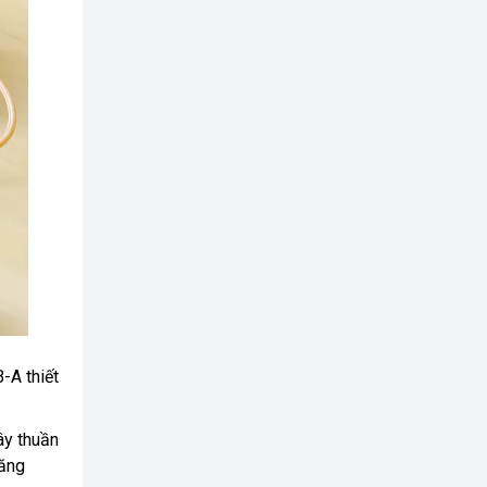
-A thiết
ây thuần
năng