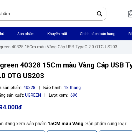
chủ
Sản phẩm
Khuyến mãi
Chính sách bán hàng
B
Ugreen 40328 15Cm màu Vàng Cáp USB TypeC 2.0 OTG US203
green 40328 15Cm màu Vàng Cáp USB T
.0 OTG US203
ã sản phẩm:
40328
|
Bảo hành:
18 tháng
ng sản xuất:
UGREEN
|
Lượt xem:
696
94.000đ
ạn đang xem sản phẩm
15CM màu Vàng
. Sản phẩm cùng loại: