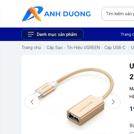
Trang 
Danh mục sản phẩm
Trang chủ
Cáp Sạc - Tín Hiệu UGREEN
Cáp USB-C
U
2
M
Hã
1
B