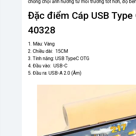
chống chọi ảnh hường từ môi trường tốt hơn, độ bền 
Đặc điểm Cáp USB Type 
40328
1. Màu: Vàng
2. Chiều dài: 15CM
3. Tính năng: USB TypeC OTG
4. Đầu vào: USB-C
5. Đầu ra: USB-A 2.0 (Âm)