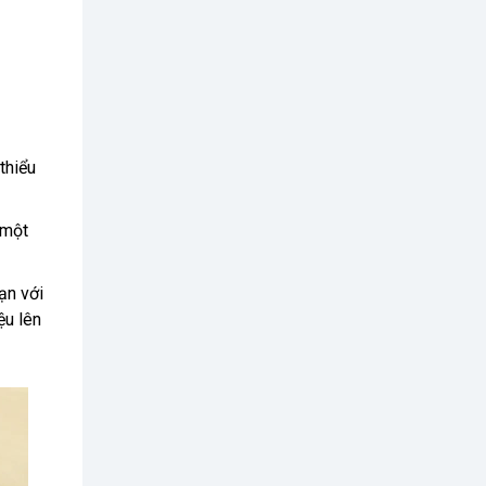
thiểu
 một
ạn với
ệu lên