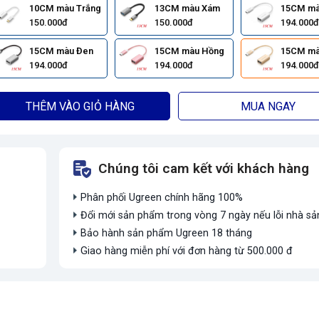
10CM màu Trắng
13CM màu Xám
15CM mà
150.000đ
150.000đ
194.000đ
15CM màu Đen
15CM màu Hồng
15CM mà
194.000đ
194.000đ
194.000đ
THÊM VÀO GIỎ HÀNG
MUA NGAY
Chúng tôi cam kết với khách hàng
Phân phối Ugreen chính hãng 100%
Đổi mới sản phẩm trong vòng 7 ngày nếu lỗi nhà sả
Bảo hành sản phẩm Ugreen 18 tháng
Giao hàng miễn phí với đơn hàng từ 500.000 đ