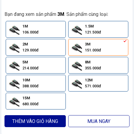
Bạn đang xem sản phẩm
3M
. Sản phẩm cùng loại:
1M
1.5M
106.000đ
121.500đ
2M
3M
129.000đ
151.000đ
5M
8M
214.000đ
355.000đ
10M
12M
388.000đ
571.000đ
15M
680.000đ
THÊM VÀO GIỎ HÀNG
MUA NGAY