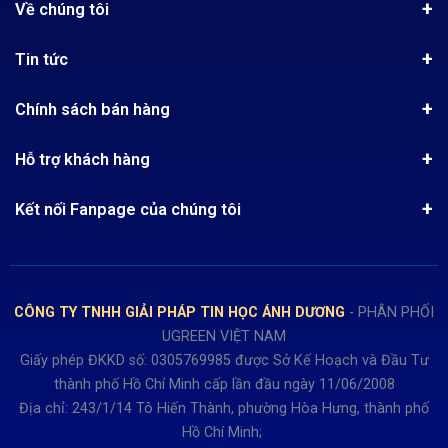
Về chúng tôi
Giới thiệu
Tin tức
Chứng nhận phân phối Ugreen
Tin khuyến mãi
Quy chế hoạt động
Chính sách bán hàng
Kinh nghiệm mua hàng
Chính sách bảo mật
Hướng dẫn đặt hàng
Công nghệ - Sản phẩm mới
Hỗ trợ khách hàng
Tra cứu đơn hàng
Chính sách thanh toán
Tin tuyển dụng
Liên hệ
Điện thoai: (028)73023188
Chính sách Hủy, Đổi, Trả hàng
Kết nối Fanpage của chúng tôi
Review sản phẩm
Bán hàng: 0345722155
Chính sách Giao nhận, Kiểm hàng
Bảo hành: 0931249442
Hướng dẫn đăng ký tài khoản
Hợp tác: LienHe@sisco.com.vn
Chính sách bán hàng Dự án
CÔNG TY TNHH GIẢI PHÁP TIN HỌC ÁNH DƯƠNG
- PHÂN PHỐI
Thời gian làm việc từ Thứ 2- Thứ 7
UGREEN VIỆT NAM
Buổi sáng 8h15 đến 12h.
Giấy phép ĐKKD số: 0305769985 được Sở Kế Hoạch và Đầu Tư
Buổi chiều từ 13h15 đến 17h30
thành phố Hồ Chí Minh cấp lần đầu ngày 11/06/2008
Thứ 7 làm đến 15h30 chiều.
Địa chỉ: 243/1/14 Tô Hiến Thành, phường Hòa Hưng, thành phố
Hồ Chí Minh;