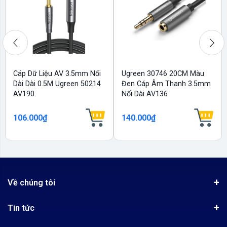
Cáp Dữ Liệu AV 3.5mm Nối
Ugreen 30746 20CM Màu
Dài Dài 0.5M Ugreen 50214
Đen Cáp Âm Thanh 3.5mm
AV190
Nối Dài AV136
106.000₫
140.000₫
Về chúng tôi
Giới thiệu
Tin tức
Chứng nhận phân phối Ugreen
Tin khuyến mãi