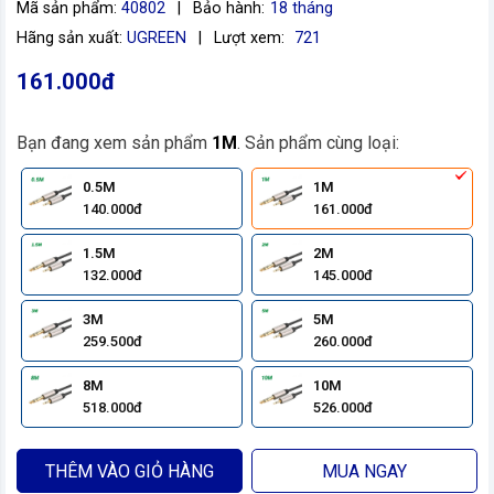
Mã sản phẩm:
40802
|
Bảo hành:
18 tháng
Hãng sản xuất:
UGREEN
|
Lượt xem:
721
161.000đ
Bạn đang xem sản phẩm
1M
. Sản phẩm cùng loại:
0.5M
1M
140.000đ
161.000đ
1.5M
2M
132.000đ
145.000đ
3M
5M
259.500đ
260.000đ
8M
10M
518.000đ
526.000đ
THÊM VÀO GIỎ HÀNG
MUA NGAY