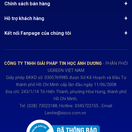
Quy chế hoạt động
Chính sách bán hàng
Kinh nghiệm mua hàng
Chính sách bảo mật
Hướng dẫn đặt hàng
Công nghệ - Sản phẩm mới
Hỗ trợ khách hàng
Tra cứu đơn hàng
Chính sách thanh toán
Tin tuyển dụng
Liên hệ
Điện thoai: (028)73023188
Chính sách Hủy, Đổi, Trả hàng
Kết nối Fanpage của chúng tôi
Review sản phẩm
Bán hàng: 0345722155
Chính sách Giao nhận, Kiểm hàng
Bảo hành: 0931249442
Hướng dẫn đăng ký tài khoản
Hợp tác: LienHe@sisco.com.vn
Chính sách bán hàng Dự án
CÔNG TY TNHH GIẢI PHÁP TIN HỌC ÁNH DƯƠNG
- PHÂN PHỐI
Thời gian làm việc từ Thứ 2- Thứ 7
UGREEN VIỆT NAM
Buổi sáng 8h15 đến 12h.
Giấy phép ĐKKD số: 0305769985 được Sở Kế Hoạch và Đầu Tư
Buổi chiều từ 13h15 đến 17h30
thành phố Hồ Chí Minh cấp lần đầu ngày 11/06/2008
Thứ 7 làm đến 15h30 chiều.
Địa chỉ: 243/1/14 Tô Hiến Thành, phường Hòa Hưng, thành phố
Hồ Chí Minh;
Tel: (028) 73023188; Hotline: 0345722155 ; Email:
Lienhe@sisco.com.vn